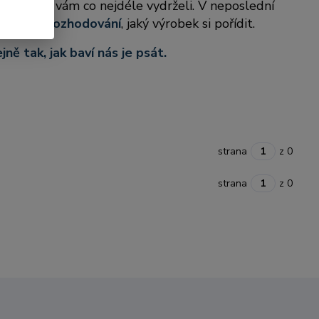
rývky, aby vám co nejdéle vydrželi. V neposlední
hou při rozhodování
, jaký výrobek si pořídit.
ně tak, jak baví nás je psát.
strana
z 0
strana
z 0