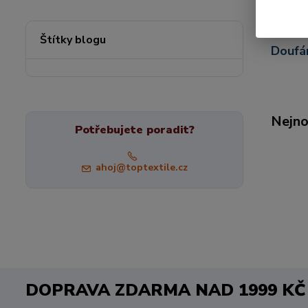
zboží 
řadě v
Štítky blogu
Doufám
Nejno
Potřebujete poradit?
ahoj@toptextile.cz
DOPRAVA ZDARMA NAD 1999 