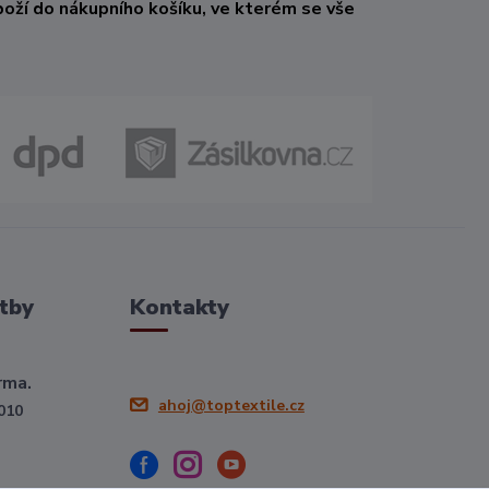
oží do nákupního košíku, ve kterém se vše
tby
Kontakty
rma.
ahoj@toptextile.cz
010