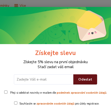
dmínky
Více
Hledat
e za 9,9 Kč
Vše za 29,9 Kč
Vše za 79,9 Kč
Získejte slevu
Získejte 5% slevu na první objednávku
Stačí zadat váš email
Odeslat
g
Přeji si odebírat novinky e-mailem dle
podmínek zpracování osobních údajů
.
eme blog, pro vás!
Souhlasím se
zpracováním osobních údajů
pro účely registrace.
mto místě vám přinášíme
novinky a zajímavosti
z oblas