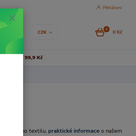
Přihlášení
0
0 Kč
CZK
Vše za 99,9 Kč
ti bytového textilu,
praktické informace
o našem