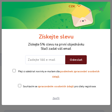
CZK
0
0 Kč
Získejte slevu
Menu
Získejte 5% slevu na první objednávku
Stačí zadat váš email
Odeslat
Koupelna
Župany
Přeji si odebírat novinky e-mailem dle
podmínek zpracování osobních
Župany
údajů
.
Souhlasím se
zpracováním osobních údajů
pro účely registrace.
V této kategorii nebylo nalezeno žádné zboží.
Zavřít