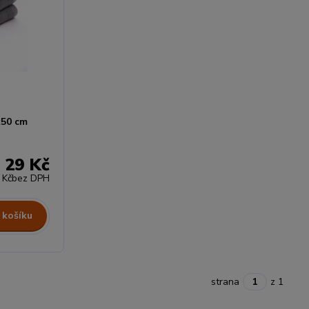
x50 cm
29 Kč
 Kč
bez DPH
 košíku
strana
z 1