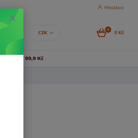
Přihlášení
0
0 Kč
CZK
Vše za 99,9 Kč