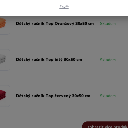
Zavřít
Dětský ručník Top Oranžový 30x50 cm
Skladem
Dětský ručník Top bílý 30x50 cm
Skladem
Dětský ručník Top červený 30x50 cm
Skladem
zobrazit více produk