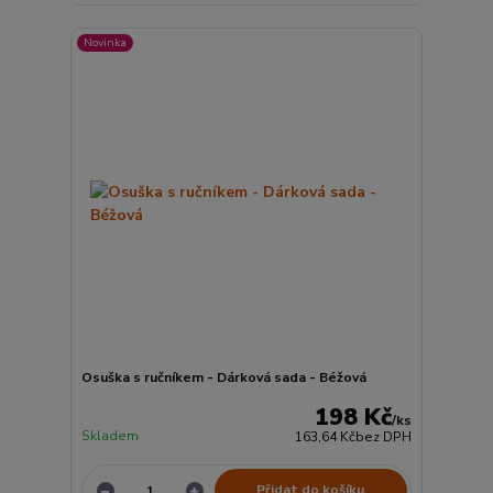
Novinka
Osuška s ručníkem - Dárková sada - Béžová
198 Kč
/
ks
Skladem
163,64 Kč
bez DPH
Přidat do košíku