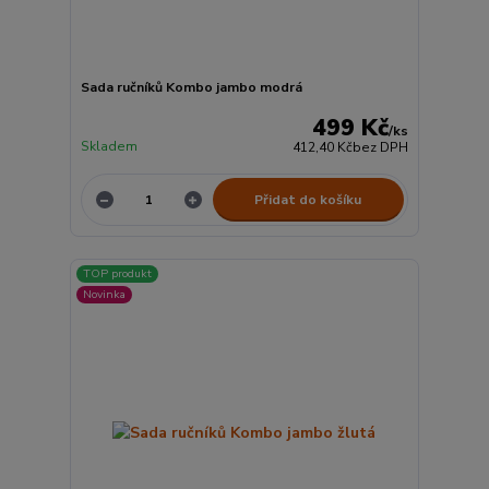
Sada ručníků Kombo jambo modrá
499 Kč
/
ks
Skladem
412,40 Kč
bez DPH
Přidat do košíku
TOP produkt
Novinka