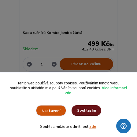
Sada ručníků Kombo jambo žlutá
499 Kč
/
ks
Skladem
412,40 Kč
bez DPH
Přidat do košíku
Tento web používá soubory cookies. Používáním tohoto webu
TOP produkt
souhlasíte s ukládáním a používáním souborů cookies.
Více informací
zde
Souhlasím
Nastavení
Souhlas můžete odmítnout
zde
.