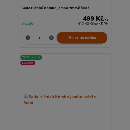
Sada ručníků Kombo jambo tmavě šedá
499 Kč
/
ks
Skladem
412,40 Kč
bez DPH
Přidat do košíku
TOP produkt
Novinka