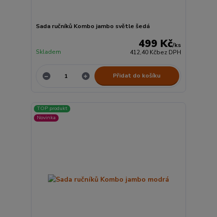
Sada ručníků Kombo jambo světle šedá
499 Kč
/
ks
Skladem
412,40 Kč
bez DPH
Přidat do košíku
TOP produkt
Novinka