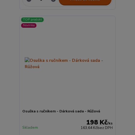
TOP produkt
Novinka
Osuška s ručníkem - Dárková sada - Růžová
198 Kč
/
ks
Skladem
163,64 Kč
bez DPH