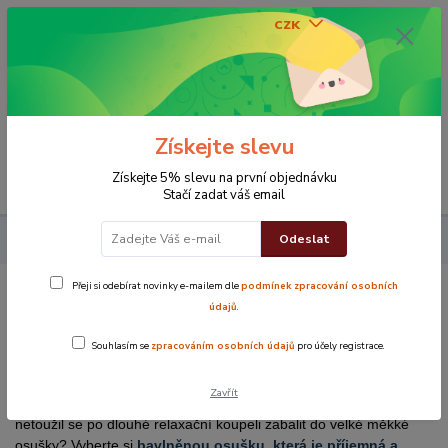
CZK
0
0 Kč
Získejte slevu
Menu
Získejte 5% slevu na první objednávku
Stačí zadat váš email
Odeslat
Koupelna
Osušky
Přeji si odebírat novinky e-mailem dle
podmínek zpracování osobních
Osušky
údajů
.
Souhlasím se
zpracováním osobních údajů
pro účely registrace.
Zabalte se do měkké osušky
Zavřít
Osušky se staly nedílnou součástí našich koupelen. Kdo by
netoužil se po dlouhé relaxační koupeli zabalit do velké měkké
osušky? Vyberte si
bavlněnou osušku, která je příjemná a