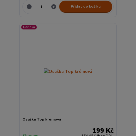
Přidat do košíku
Novinka
Osuška Top krémová
199 Kč
Skladem
164,46 Kč
bez DPH