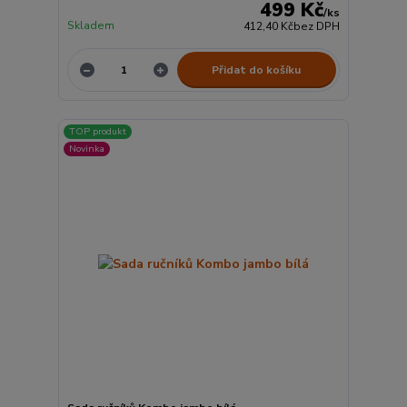
499 Kč
/
ks
Skladem
412,40 Kč
bez DPH
Přidat do košíku
TOP produkt
Novinka