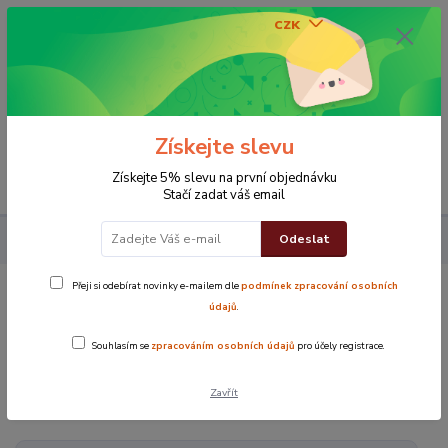
CZK
0
0 Kč
Získejte slevu
Menu
Získejte 5% slevu na první objednávku
Stačí zadat váš email
Odeslat
Vše za 29,9 Kč
Přeji si odebírat novinky e-mailem dle
podmínek zpracování osobních
Vše za 29,9 Kč
údajů
.
Souhlasím se
zpracováním osobních údajů
pro účely registrace.
V této kategorii nebylo nalezeno žádné zboží.
Zavřít