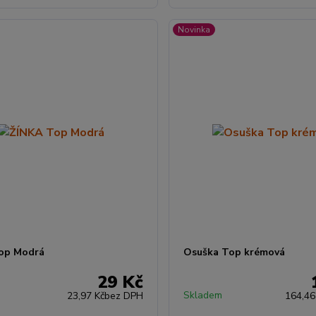
Novinka
op Modrá
Osuška Top krémová
29 Kč
Skladem
23,97 Kč
bez DPH
164,46