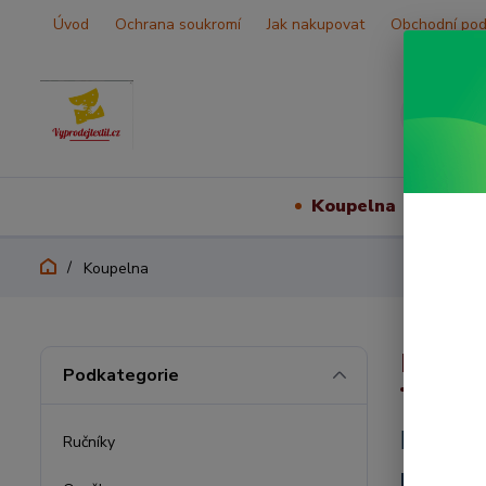
Úvod
Ochrana soukromí
Jak nakupovat
Obchodní po
Koupelna
Vš
Koupelna
Koupe
Podkategorie
Pestrá
Ručníky
Ručníky, 