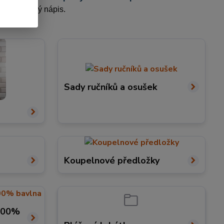
o libovolný nápis.
Sady ručníků a osušek
Koupelnové předložky
 100%