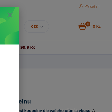
Přihlášení
0
0 Kč
CZK
Vše za 99,9 Kč
ši koupelnu
 si barevnost koupelny dle vašeho přání a vkusu
. A