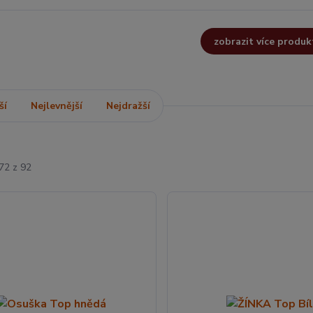
zobrazit více produk
ší
Nejlevnější
Nejdražší
72 z 92