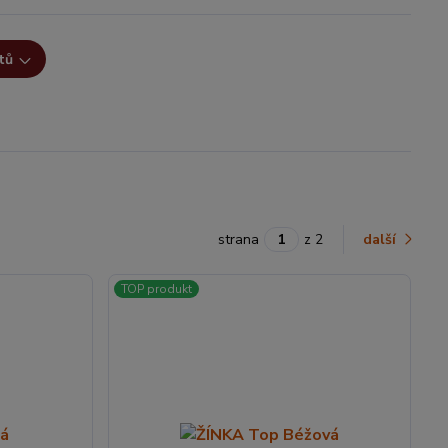
tů
strana
z 2
další
TOP produkt