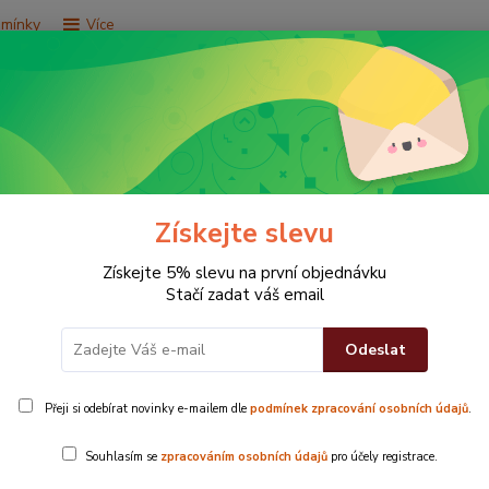
dmínky
Více
Hledat
e za 9,9 Kč
Vše za 29,9 Kč
Vše za 79,9 Kč
Získejte slevu
Získejte 5% slevu na první objednávku
Stačí zadat váš email
Odeslat
lna
Přeji si odebírat novinky e-mailem dle
podmínek zpracování osobních údajů
.
 paleta barev a široký výběr, vše pro va
Souhlasím se
zpracováním osobních údajů
pro účely registrace.
osušky, žíňky
... vše od neutrálních až po výrazné barvy.
Slaďte