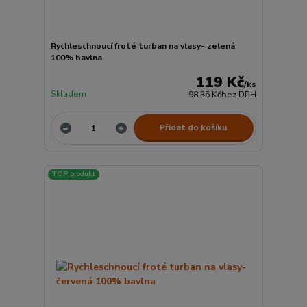
Rychleschnoucí froté turban na vlasy- zelená
100% bavlna
119 Kč
/
ks
Skladem
98,35 Kč
bez DPH
Přidat do košíku
TOP produkt