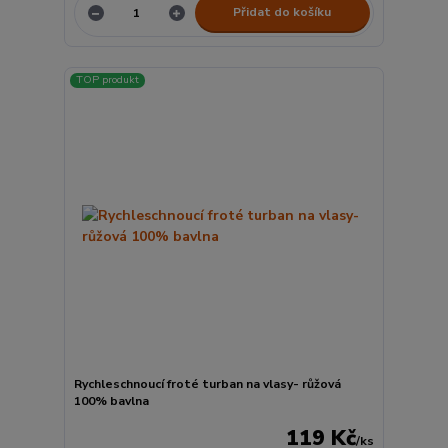
Přidat do košíku
TOP produkt
Rychleschnoucí froté turban na vlasy- růžová
100% bavlna
119 Kč
/
ks