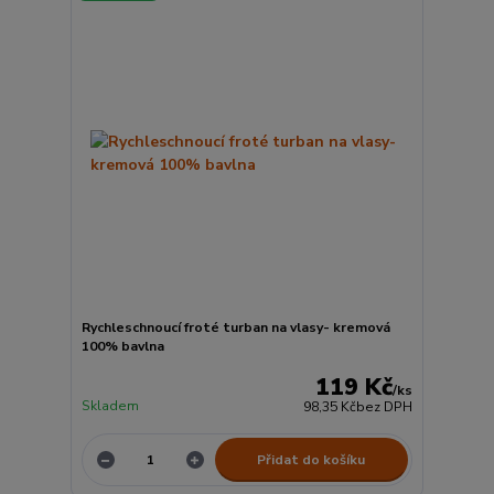
Rychleschnoucí froté turban na vlasy- kremová
100% bavlna
119 Kč
/
ks
Skladem
98,35 Kč
bez DPH
Přidat do košíku