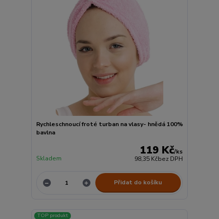
Rychleschnoucí froté turban na vlasy- hnědá 100%
bavlna
119 Kč
/
ks
Skladem
98,35 Kč
bez DPH
Přidat do košíku
TOP produkt