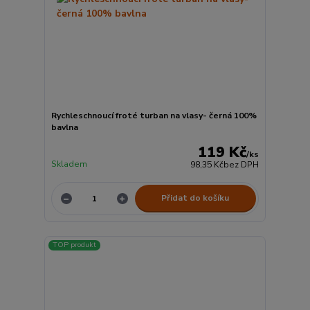
Rychleschnoucí froté turban na vlasy- černá 100%
bavlna
119 Kč
/
ks
Skladem
98,35 Kč
bez DPH
Přidat do košíku
TOP produkt