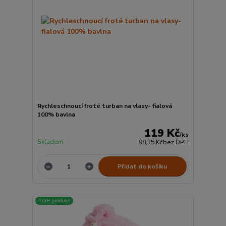
Rychleschnoucí froté turban na vlasy- fialová
100% bavlna
119 Kč
/
ks
Skladem
98,35 Kč
bez DPH
Přidat do košíku
TOP produkt