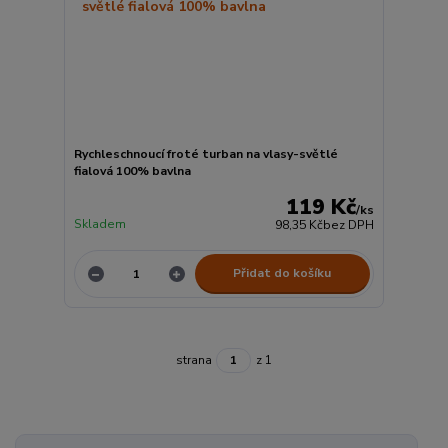
Rychleschnoucí froté turban na vlasy-světlé
fialová 100% bavlna
119 Kč
/
ks
Skladem
98,35 Kč
bez DPH
Přidat do košíku
strana
z 1