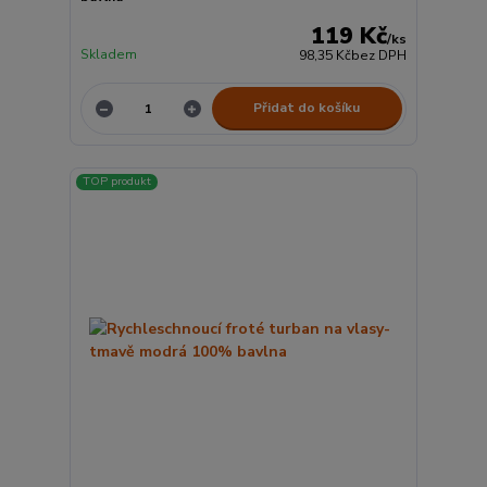
119 Kč
/
ks
Skladem
98,35 Kč
bez DPH
Přidat do košíku
TOP produkt