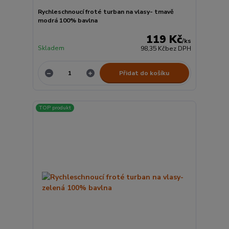
Rychleschnoucí froté turban na vlasy- tmavě
modrá 100% bavlna
119 Kč
/
ks
Skladem
98,35 Kč
bez DPH
Přidat do košíku
TOP produkt