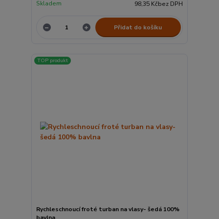
Skladem
98,35 Kč
bez DPH
Přidat do košíku
TOP produkt
Rychleschnoucí froté turban na vlasy- šedá 100%
bavlna