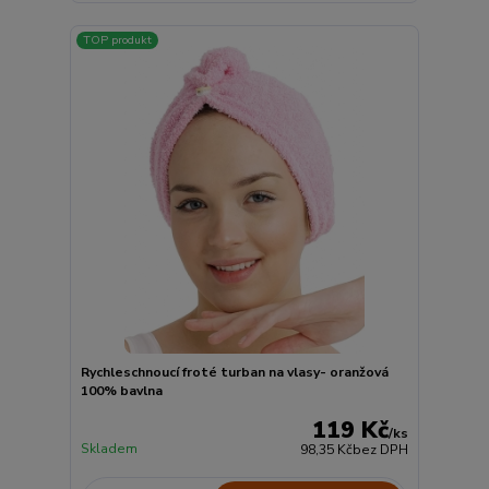
TOP produkt
Rychleschnoucí froté turban na vlasy- oranžová
100% bavlna
119 Kč
/
ks
Skladem
98,35 Kč
bez DPH