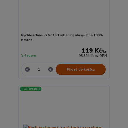
Rychleschnoucí froté turban na vlasy- bílá 100%
bavlna
119 Kč
/
ks
Skladem
98,35 Kč
bez DPH
Přidat do košíku
TOP produkt