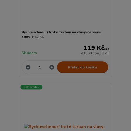
Rychleschnoucí froté turban na vlasy-červená
100% bavlna
119 Kč
/
ks
Skladem
98,35 Kč
bez DPH
Přidat do košíku
TOP produkt