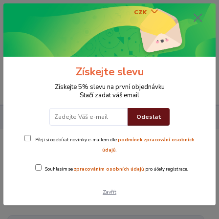
CZK
0
0 Kč
Získejte slevu
Menu
Získejte 5% slevu na první objednávku
Stačí zadat váš email
Odeslat
Koupelna
Plážová lehátka
Přeji si odebírat novinky e-mailem dle
podmínek zpracování osobních
Plážová lehátka
údajů
.
Souhlasím se
zpracováním osobních údajů
pro účely registrace.
V této kategorii nebylo nalezeno žádné zboží.
Zavřít