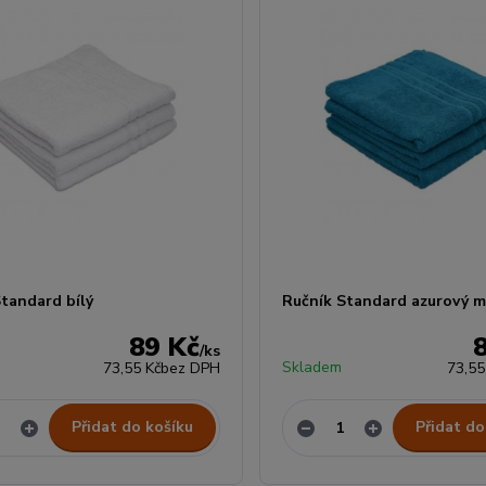
Standard bílý
Ručník Standard azurový 
89 Kč
/
ks
Skladem
73,55 Kč
bez DPH
73,55
Přidat do košíku
Přidat do