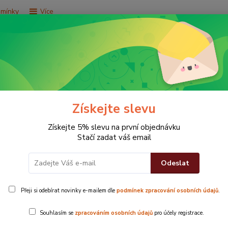
dmínky
Více
Hledat
e za 9,9 Kč
Vše za 29,9 Kč
Vše za 79,9 Kč
Získejte slevu
Získejte 5% slevu na první objednávku
Stačí zadat váš email
Odeslat
k Standard
Přeji si odebírat novinky e-mailem dle
podmínek zpracování osobních údajů
.
adýchané ručníky
vás obejmou po studené sprše i dlouhé koupe
Souhlasím se
zpracováním osobních údajů
pro účely registrace.
na ihned
saje vodu
a je příjemná k pokožce.