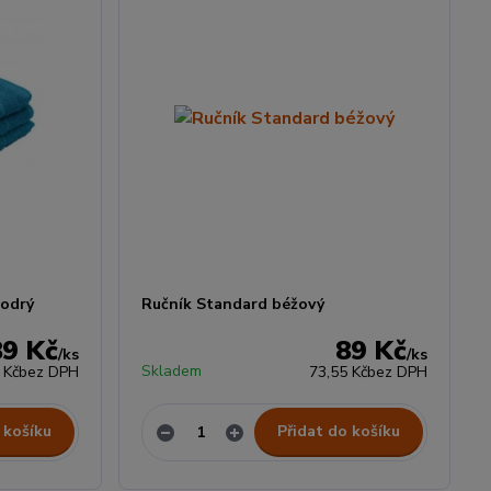
modrý
Ručník Standard béžový
89 Kč
89 Kč
/
ks
/
ks
Skladem
 Kč
bez DPH
73,55 Kč
bez DPH
 košíku
Přidat do košíku