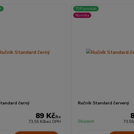
t
TOP produkt
Novinka
Standard černý
Ručník Standard červený
89 Kč
/
ks
Skladem
73,55 Kč
bez DPH
73,55