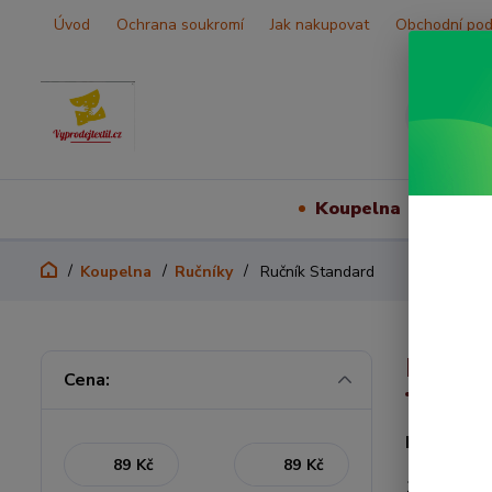
Úvod
Ochrana soukromí
Jak nakupovat
Obchodní po
Koupelna
Vš
Koupelna
Ručníky
Ručník Standard
Ruční
Cena:
Hebké a n
Kč
Kč
100% bavl