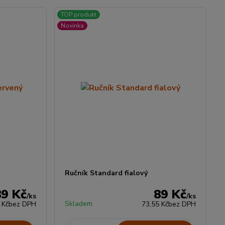
TOP produkt
Novinka
Ručník Standard fialový
89 Kč
89 Kč
/
ks
/
ks
Skladem
 Kč
bez DPH
73,55 Kč
bez DPH