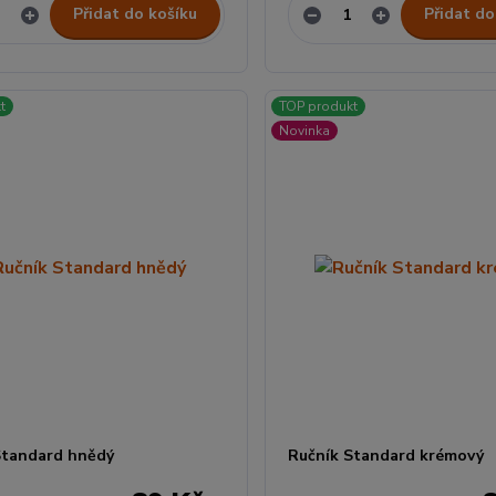
Přidat do košíku
Přidat do
t
TOP produkt
Novinka
Standard hnědý
Ručník Standard krémový