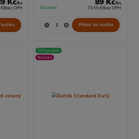
89 Kč
89 Kč
/
ks
/
ks
Skladem
 Kč
bez DPH
73,55 Kč
bez DPH
 košíku
Přidat do košíku
TOP produkt
Novinka