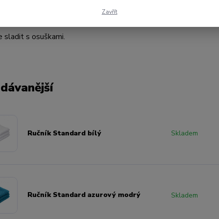
Zavřít
 můžete vybrat v několika řadách s různými bordurami a ba
 sladit s osuškami.
dávanější
Ručník Standard bílý
Skladem
Ručník Standard azurový modrý
Skladem