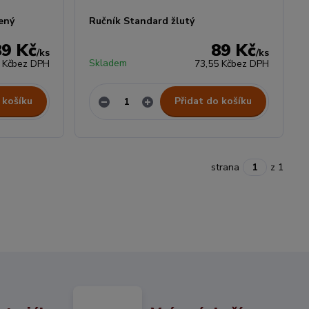
ený
Ručník Standard žlutý
89 Kč
89 Kč
/
ks
/
ks
Skladem
 Kč
bez DPH
73,55 Kč
bez DPH
 košíku
Přidat do košíku
strana
z 1