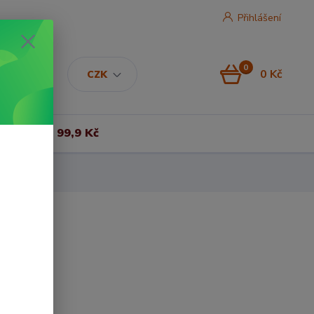
Přihlášení
0
0 Kč
CZK
Vše za 99,9 Kč
li.