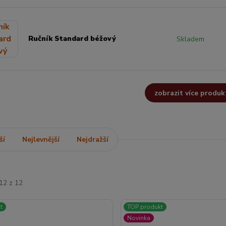
Ručník Standard béžový
Skladem
zobrazit více produk
ší
Nejlevnější
Nejdražší
12 z 12
t
TOP produkt
Novinka