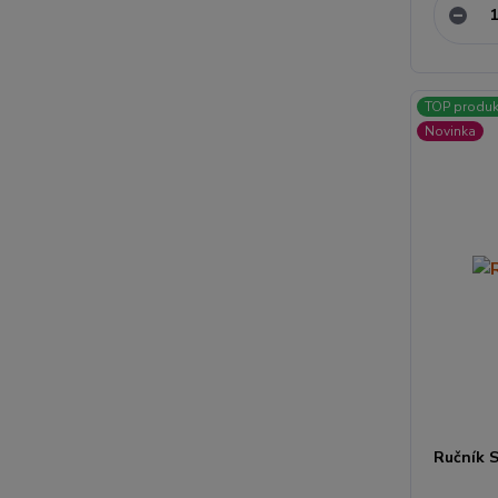
TOP produk
Novinka
Ručník 