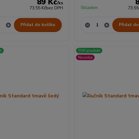
89 Kč
/
ks
Skladem
73,55 Kč
bez DPH
73,55
Přidat do košíku
Přidat do
t
TOP produkt
Novinka