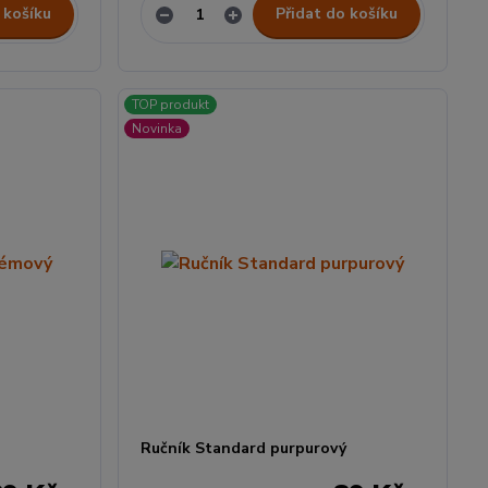
 košíku
Přidat do košíku
TOP produkt
Novinka
Ručník Standard purpurový