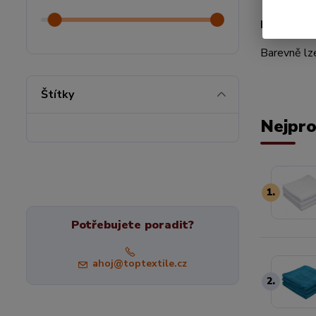
Ručníky si
Barevně lze
Štítky
Nejpro
1.
Potřebujete poradit?
ahoj@toptextile.cz
2.