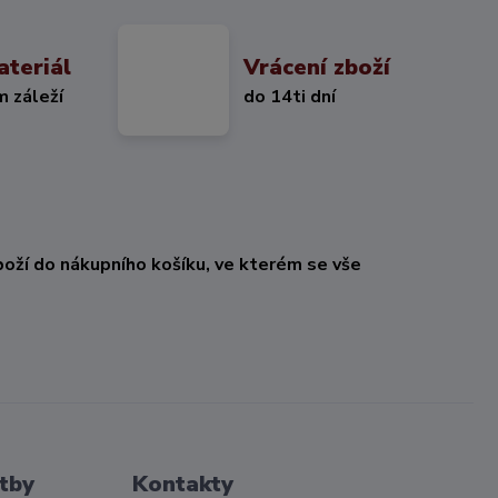
ateriál
Vrácení zboží
m záleží
do 14ti dní
oží do nákupního košíku, ve kterém se vše
tby
Kontakty