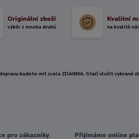
Originální zboží
Kvalitní m
výběr z mnoha druhů
na kvalitě ná
KČ
dopravu budete mít zcela ZDARMA. Stačí vložit vybrané zb
e pro zákazníky
Přijímáme online pla