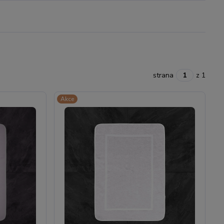
strana
z 1
Akce