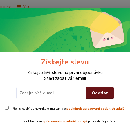
dmínky
Více
Hledat
e za 9,9 Kč
Vše za 29,9 Kč
Vše za 79,9 Kč
Získejte slevu
Získejte 5% slevu na první objednávku
Stačí zadat váš email
Odeslat
lnové předložky
Přeji si odebírat novinky e-mailem dle
podmínek zpracování osobních údajů
.
cká a současně dekorativní
Souhlasím se
zpracováním osobních údajů
pro účely registrace.
 není příjemné stoupat na studenou podlahu, mnohem lepší bude