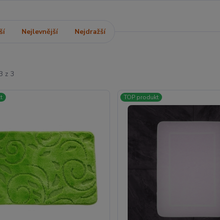
ší
Nejlevnější
Nejdražší
3 z 3
t
TOP produkt