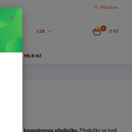
Přihlášení
0
0 Kč
CZK
Vše za 99,9 Kč
 pořídit si
koupelnovou předložku
. Předložky se hodí