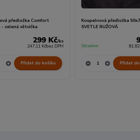
ová předložka Comfort
Koupelnová předložka 50x7
- zelená větvička
SVETLE RUŽOVÁ
299 Kč
/
ks
Skladem
247,11 Kč
bez DPH
81,82
Přidat do košíku
Přidat do