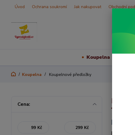
Úvod
Ochrana soukromí
Jak nakupovat
Obchodní po
Koupelna
Vš
Koupelna
Koupelnové předložky
Koupe
Cena:
Prakti
Kč
Kč
Po koupání