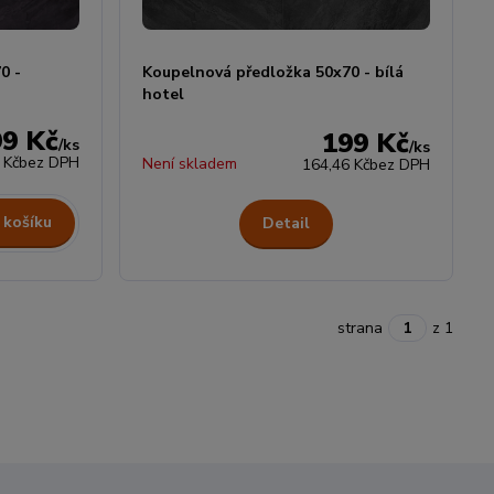
0 -
Koupelnová předložka 50x70 - bílá
hotel
99 Kč
199 Kč
/
ks
/
ks
 Kč
bez DPH
Není skladem
164,46 Kč
bez DPH
 košíku
Detail
strana
z 1