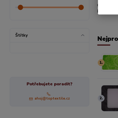
do každé k
koupelnou
Štítky
Nejpro
1.
Potřebujete poradit?
2.
ahoj@toptextile.cz