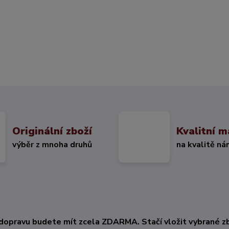
Originální zboží
Kvalitní m
výběr z mnoha druhů
na kvalitě ná
KČ
dopravu budete mít zcela ZDARMA. Stačí vložit vybrané zb