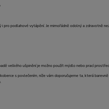
u
 i pro podlahové vytápění. Je mimořádně odolný a zdravotně ne
padě velkého ušpinění je možno použít mýdlo nebo prací prostře
koberce s povlečením, níže vám doporučujeme ta, která barevně 
.