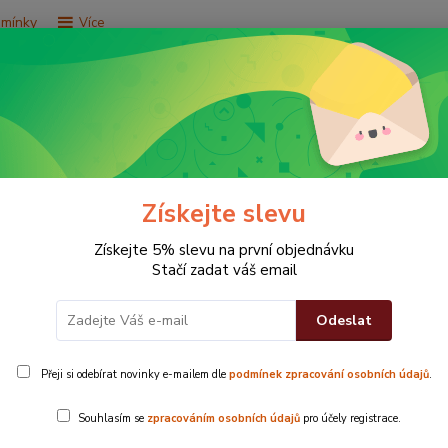
dmínky
Více
Hledat
e za 9,9 Kč
Vše za 29,9 Kč
Vše za 79,9 Kč
Získejte slevu
Získejte 5% slevu na první objednávku
Stačí zadat váš email
Odeslat
Přeji si odebírat novinky e-mailem dle
podmínek zpracování osobních údajů
.
Koberec Vesel
Souhlasím se
zpracováním osobních údajů
pro účely registrace.
Materiál Mate