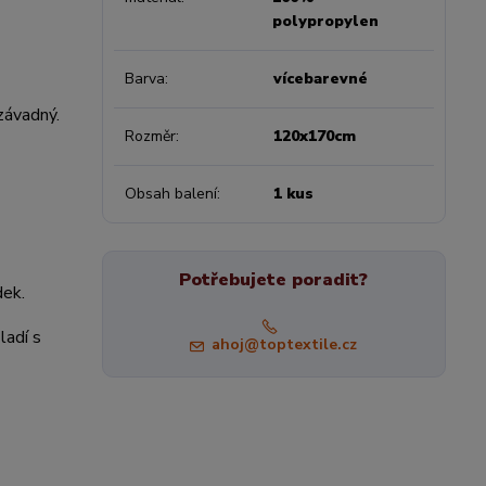
polypropylen
Barva
vícebarevné
závadný.
Rozměr
120x170cm
Obsah balení
1 kus
Potřebujete poradit?
dek.
ladí s
ahoj@toptextile.cz