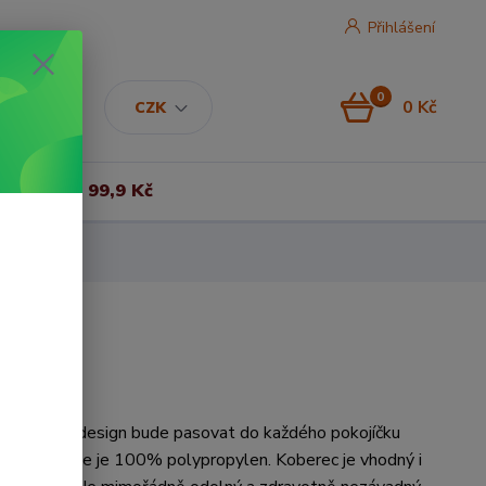
Přihlášení
0
0 Kč
CZK
Vše za 99,9 Kč
ý a hravý design bude pasovat do každého pokojíčku
riál koberce je 100% polypropylen. Koberec je vhodný i