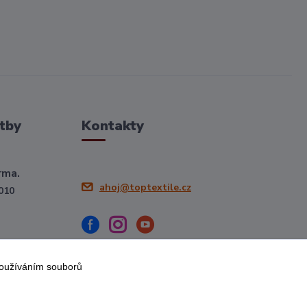
tby
Kontakty
rma.
ahoj@toptextile.cz
010
používáním souborů