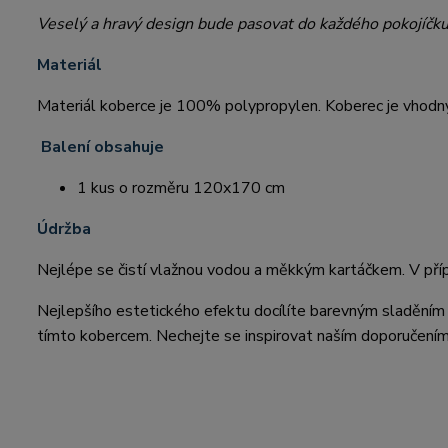
Veselý a hravý design bude pasovat do každého pokojíčk
Materiál
Materiál koberce je 100% polypropylen. Koberec je vhodný
Balení obsahuje
1 kus o rozměru 120x170 cm
Údržba
Nejlépe se čistí vlažnou vodou a měkkým kartáčkem. V pří
Nejlepšího estetického efektu docílíte barevným sladěním 
tímto kobercem. Nechejte se inspirovat naším doporučením