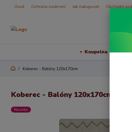
Úvod
Ochrana soukromí
Jak nakupovat
Obchodní po
Koupelna
Vš
Koberec - Balóny 120x170cm
Koberec - Balóny 120x170cm
Novinka