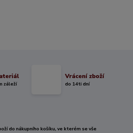
ateriál
Vrácení zboží
m záleží
do 14ti dní
oží do nákupního košíku, ve kterém se vše