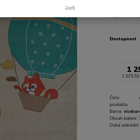
pro podlahové
Balení obsah
Zavřít
vlažnou vodou
Dostupnost
1 2
1 073,55
Číslo
produktu:
Barva:
vícebar
Obsah balení:
Doba odeslání: