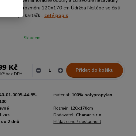
 vytápění. Je mimořádně odolný a zdravotně nezávadný.
uje 1 kus o rozměru 120x170 cm Údržba Nejlépe se čistí
 a měkkým kartáčk...
celý popis
Skladem
99 Kč
Přidat do košíku
 Kč
bez DPH
40-01-0005-44-95-
materiál:
100% polypropylen
100
evné
Rozměr:
120x170cm
1 kus
Dodavatel:
Chanar s.r.o
do 2 dnů
Hlídat cenu / dostupnost