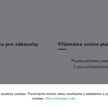
e pro zákazníky
Přijímáme online pla
Platba předem zda
Č.účtu:2701665397/2
 soubory cookies. Používáním tohoto webu souhlasíte s ukládáním a 
cookies.
Více informací zde