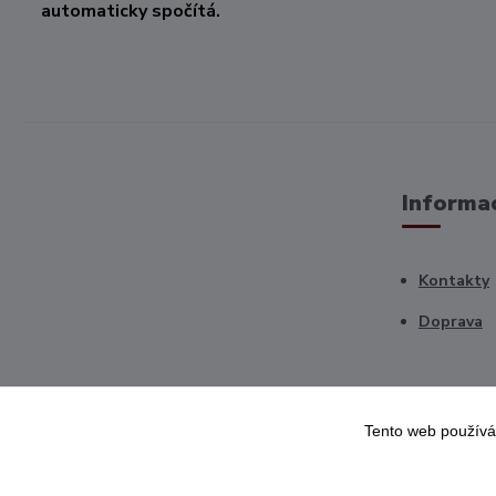
automaticky spočítá.
Informac
Kontakty
Doprava
Tento web používá