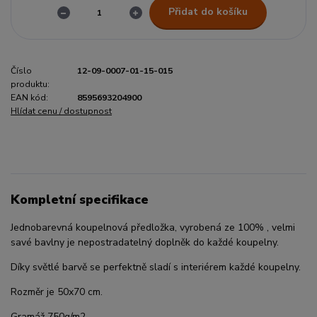
Přidat do košíku
Číslo
12-09-0007-01-15-015
produktu:
EAN kód:
8595693204900
Hlídat cenu / dostupnost
Kompletní specifikace
Jednobarevná koupelnová předložka, vyrobená ze 100% , velmi
savé bavlny je nepostradatelný doplněk do každé koupelny.
Díky světlé barvě se perfektně sladí s interiérem každé koupelny.
Rozměr je 50x70 cm.
Gramáž 750g/m2