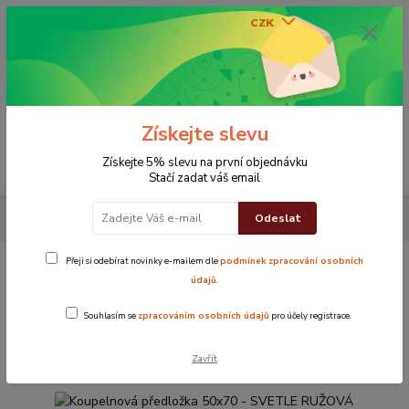
CZK
0
0 Kč
Získejte slevu
Menu
Získejte 5% slevu na první objednávku
Stačí zadat váš email
Odeslat
Koupelna
Koupelnová předložka 50x70 - SVETLE RUŽOVÁ
Přeji si odebírat novinky e-mailem dle
podmínek zpracování osobních
Koupelnová předložka 50x70 - SVETLE
údajů
.
RUŽOVÁ
Souhlasím se
zpracováním osobních údajů
pro účely registrace.
TOP produkt
Zavřít