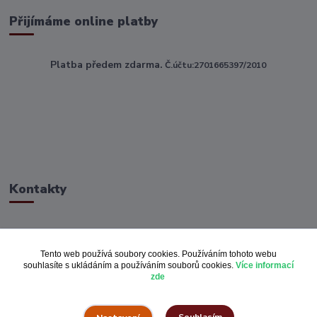
Přijímáme online platby
Platba předem zdarma.
Č.účtu:2701665397/2010
Kontakty
ahoj@toptextile.cz
Tento web používá soubory cookies. Používáním tohoto webu
souhlasíte s ukládáním a používáním souborů cookies.
Více informací
zde