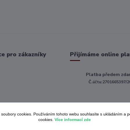
e pro zákazníky
Přijímáme online pla
Platba předem zda
Č.účtu:2701665397/2
 soubory cookies. Používáním tohoto webu souhlasíte s ukládáním a 
cookies.
Více informací zde