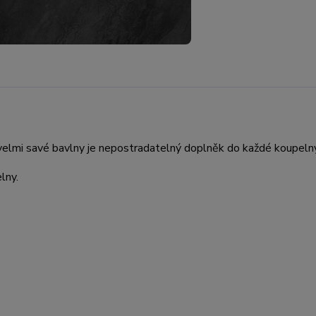
elmi savé bavlny je nepostradatelný doplněk do každé koupeln
elny.