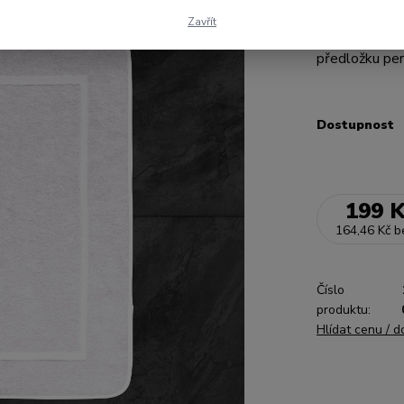
se perfektně 
Zavřít
obdélníkový 
předložku pe
Dostupnost
199 
164,46 Kč
b
Číslo
produktu:
Hlídat cenu / 