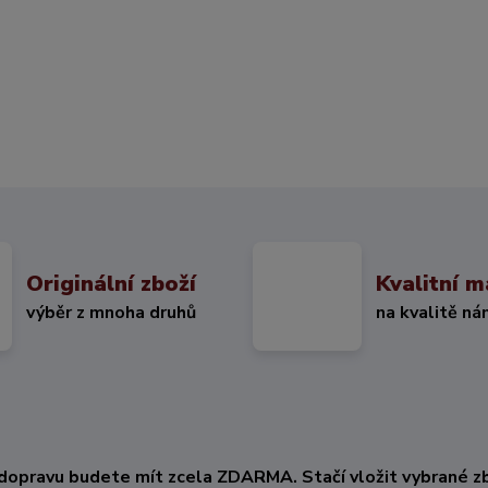
Originální zboží
Kvalitní m
výběr z mnoha druhů
na kvalitě ná
KČ
dopravu budete mít zcela ZDARMA. Stačí vložit vybrané zb