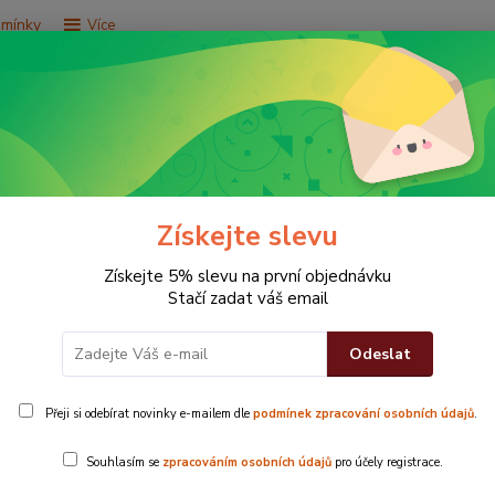
dmínky
Více
Hledat
e za 9,9 Kč
Vše za 29,9 Kč
Vše za 79,9 Kč
Získejte slevu
Získejte 5% slevu na první objednávku
Stačí zadat váš email
Odeslat
 hotel
Přeji si odebírat novinky e-mailem dle
podmínek zpracování osobních údajů
.
Jednobarevná
Souhlasím se
zpracováním osobních údajů
pro účely registrace.
bavlny je nep