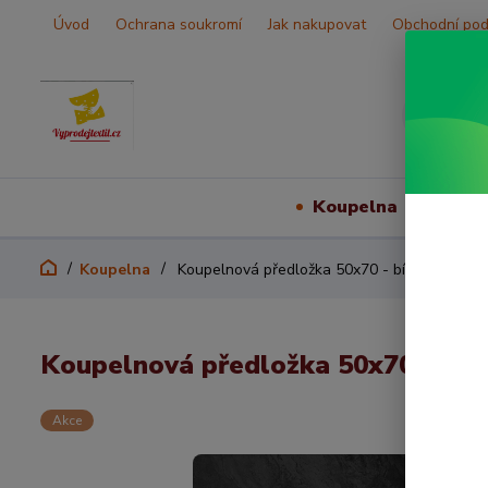
Úvod
Ochrana soukromí
Jak nakupovat
Obchodní po
Koupelna
Vš
Koupelna
Koupelnová předložka 50x70 - bílá hotel
Koupelnová předložka 50x70 - bílá
Akce