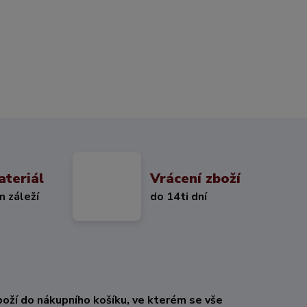
ateriál
Vrácení zboží
m záleží
do 14ti dní
oží do nákupního košíku, ve kterém se vše