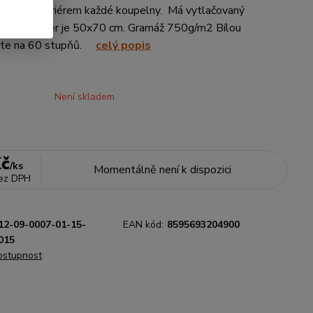
sladí s interiérem každé koupelny. Má vytlačovaný
vzor. Rozměr je 50x70 cm. Gramáž 750g/m2 Bílou
rte na 60 stupňů.
celý popis
Není skladem
Kč
/
ks
Momentálně není k dispozici
ez DPH
12-09-0007-01-15-
EAN kód:
8595693204900
015
dostupnost