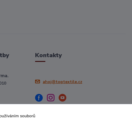
tby
Kontakty
rma.
ahoj@toptextile.cz
010
používáním souborů