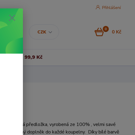
Přihlášení
0
0 Kč
CZK
Vše za 99,9 Kč
 koupelnová předložka, vyrobená ze 100% , velmi savé
ostradatelný doplněk do každé koupelny. Díky bílé barvě