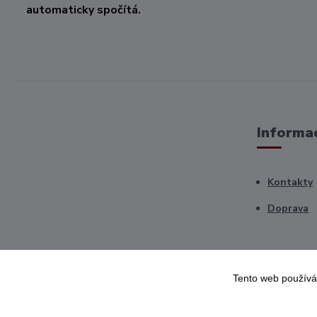
automaticky spočítá.
Informac
Kontakty
Doprava
Tento web používá