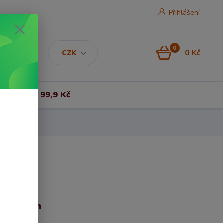
Přihlášení
0
0 Kč
CZK
Vše za 99,9 Kč
0x120 cm