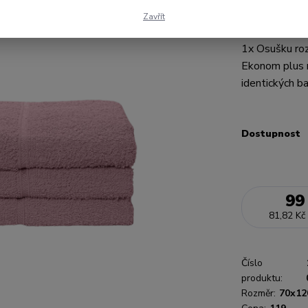
Tato froté os
Zavřít
dotyk, vyniká
1x Osušku ro
Ekonom plus m
identických ba
Dostupnost
99
81,82 Kč
Číslo
produktu:
Rozměr:
70x12