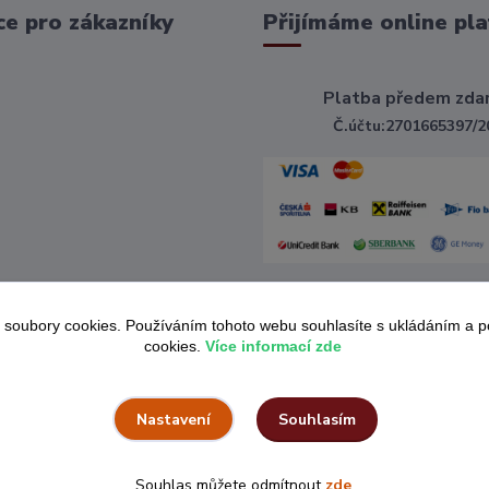
e pro zákazníky
Přijímáme online pla
Platba předem zda
Č.účtu:2701665397/2
 soubory cookies. Používáním tohoto webu souhlasíte s ukládáním a 
cookies.
Více informací zde
Souhlasím
Nastavení
Souhlas můžete odmítnout
zde
.