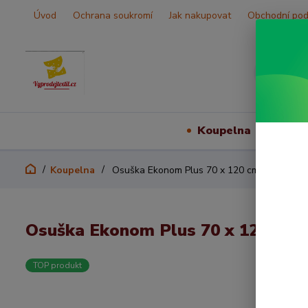
Úvod
Ochrana soukromí
Jak nakupovat
Obchodní po
Koupelna
Vš
Koupelna
Osuška Ekonom Plus 70 x 120 cm růžová
Osuška Ekonom Plus 70 x 120 cm 
TOP produkt