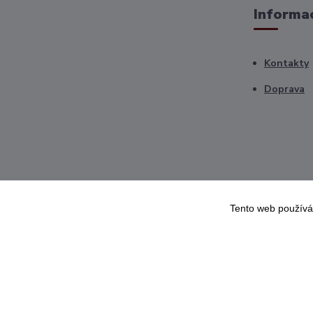
Informac
Kontakty
Doprava
Tento web používá
Vše za pulku.cz