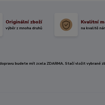
Originální zboží
Kvalitní m
výběr z mnoha druhů
na kvalitě ná
KČ
dopravu budete mít zcela ZDARMA. Stačí vložit vybrané zb