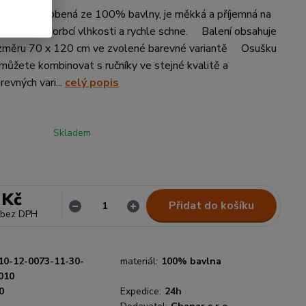
uška je vyrobená ze 100% bavlny, je měkká a příjemná na
 rychlou absorbcí vlhkosti a rychle schne. Balení obsahuje
změru 70 x 120 cm ve zvolené barevné variantě Osušku
ůžete kombinovat s ručníky ve stejné kvalitě a
revných vari...
celý popis
Skladem
 Kč
Přidat do košíku
bez DPH
10-12-0073-11-30-
materiál:
100% bavlna
010
0
Expedice:
24h