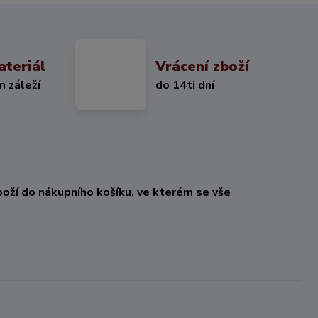
ateriál
Vrácení zboží
m záleží
do 14ti dní
oží do nákupního košíku, ve kterém se vše