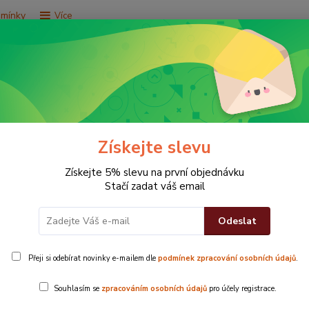
dmínky
Více
Hledat
e za 9,9 Kč
Vše za 29,9 Kč
Vše za 79,9 Kč
Získejte slevu
Získejte 5% slevu na první objednávku
Stačí zadat váš email
Odeslat
růžová
Přeji si odebírat novinky e-mailem dle
podmínek zpracování osobních údajů
.
rozměr 7
Souhlasím se
zpracováním osobních údajů
pro účely registrace.