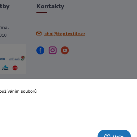
tby
Kontakty
rma.
ahoj@toptextile.cz
010
používáním souborů
Vytvořeno na
Eshop-rychle.cz