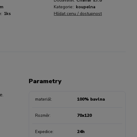
Dodavatel:
Chanar s.r.o
sm
Kategorie::
koupelna
e:
1ks
Hlídat cenu / dostupnost
Parametry
ne.
materiál
100% bavlna
Rozměr
70x120
Expedice
24h