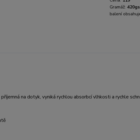
Cena:
119
Gramáž:
420g
balení obsahuj
říjemná na dotyk, vyniká rychlou absorbcí vlhkosti a rychle sch
ntě