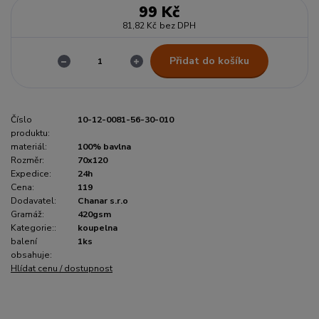
99 Kč
81,82 Kč
bez DPH
Přidat do košíku
Číslo
10-12-0081-56-30-010
produktu:
materiál:
100% bavlna
Rozměr:
70x120
Expedice:
24h
Cena:
119
Dodavatel:
Chanar s.r.o
Gramáž:
420gsm
Kategorie::
koupelna
balení
1ks
obsahuje:
Hlídat cenu / dostupnost