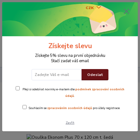
CZK
0
0 Kč
Získejte slevu
Menu
Získejte 5% slevu na první objednávku
Stačí zadat váš email
Odeslat
Koupelna
Osuška Ekonom Plus 70 x 120 cm t. šedá
Přeji si odebírat novinky e-mailem dle
podmínek zpracování osobních
Osuška Ekonom Plus 70 x 120 cm t.
údajů
.
šedá
Souhlasím se
zpracováním osobních údajů
pro účely registrace.
TOP produkt
Zavřít