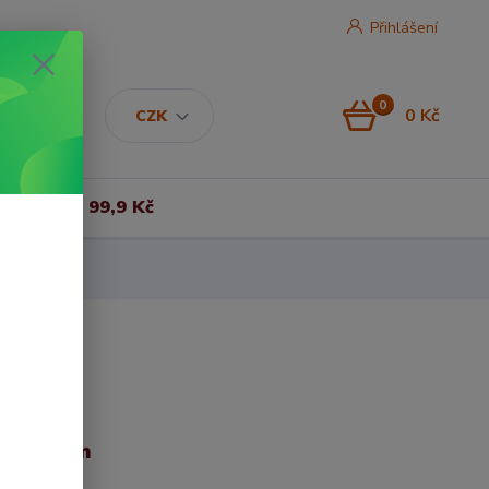
Přihlášení
0
0 Kč
CZK
Vše za 99,9 Kč
0x120 cm