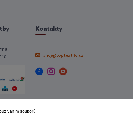
tby
Kontakty
rma.
ahoj@toptextile.cz
010
používáním souborů