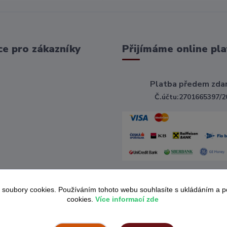
e pro zákazníky
Přijímáme online pla
Platba předem zda
Č.účtu:2701665397/2
 soubory cookies. Používáním tohoto webu souhlasíte s ukládáním a 
cookies.
Více informací zde