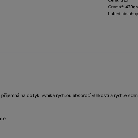
Cena:
119
Gramáž:
420g
balení obsahuj
říjemná na dotyk, vyniká rychlou absorbcí vlhkosti a rychle sch
ntě