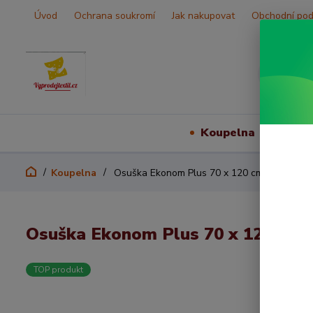
Úvod
Ochrana soukromí
Jak nakupovat
Obchodní po
Koupelna
Vš
Koupelna
Osuška Ekonom Plus 70 x 120 cm t.žlutá
Osuška Ekonom Plus 70 x 120 cm t
TOP produkt