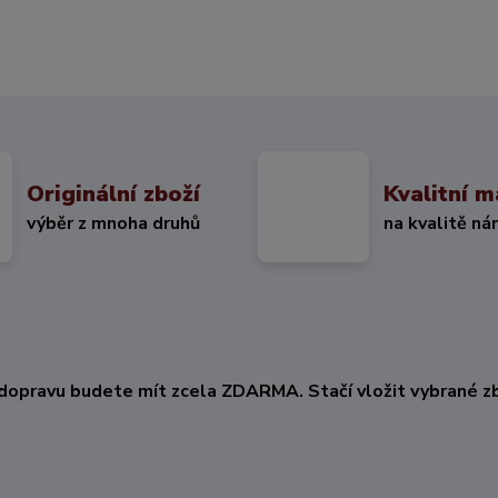
Originální zboží
Kvalitní m
výběr z mnoha druhů
na kvalitě ná
KČ
dopravu budete mít zcela ZDARMA. Stačí vložit vybrané zb