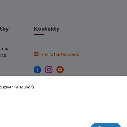
tby
Kontakty
rma.
ahoj@toptextile.cz
010
používáním souborů