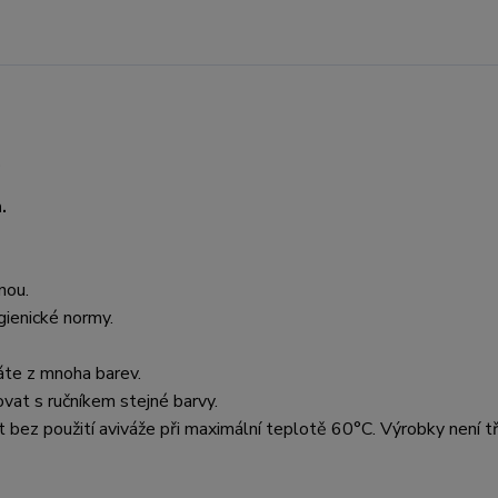
.
h.
nou.
gienické normy.
áte z mnoha barev.
vat s ručníkem stejné barvy.
 bez použití aviváže při maximální teplotě 60°C. Výrobky není t