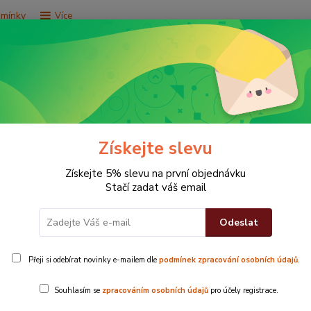
dmínky
Více
Hledat
e za 9,9 Kč
Vše za 29,9 Kč
Vše za 79,9 Kč
Získejte slevu
Získejte 5% slevu na první objednávku
Stačí zadat váš email
Odeslat
Přeji si odebírat novinky e-mailem dle
podmínek zpracování osobních údajů
.
rozměr 7
Souhlasím se
zpracováním osobních údajů
pro účely registrace.