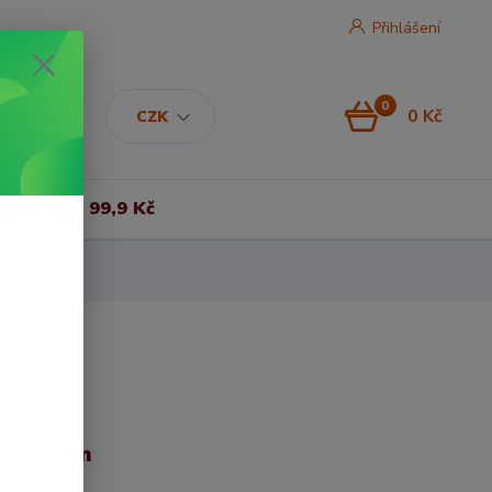
Přihlášení
0
0 Kč
CZK
Vše za 99,9 Kč
0x140 cm