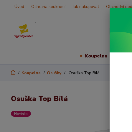
Úvod
Ochrana soukromí
Jak nakupovat
Obchodní po
Koupelna
Vš
Koupelna
Osušky
Osuška Top Bílá
Osuška Top Bílá
Novinka