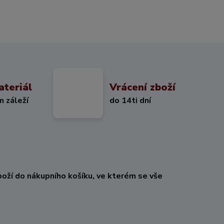
ateriál
Vrácení zboží
m záleží
do 14ti dní
oží do nákupního košíku, ve kterém se vše