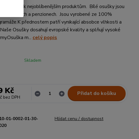
 Top patří k nejoblíbenějším produktům. Bílé osušky jsou
né v hotelech a penzionech. Jsou vyrobené ze 100%
 gramáže.K přednostem patří vynikající absobce vlhkosti a
.Naše Osušky dosahují evropské kvality a splňují vysoké
rmy.Osuška m...
celý popis
Skladem
9 Kč
Přidat do košíku
č
bez DPH
10-01-0002-01-30-
Hlídat cenu / dostupnost
020