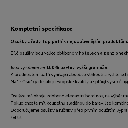
Kompletní specifikace
Osušky z řady Top patří k nejoblíbenějším produktům
Bílé osušky jsou velice oblíbené v
hotelech a penzionec
Jsou vyrobené ze
100% bavlny, vyšší gramáže
.
K přednostem patří vynikající absobce vlhkosti a rychle sch
Naše Osušky dosahují evropské kvality a splňují vysoké hy
Osuška má okraje zdobené elegantní bordurou, na výběr m
Pokud chcete mít koupelnu sladěnou do barev, lze kombino
Doporučujeme osušky a ručníky před prvním použitím vyprat
žehlit.