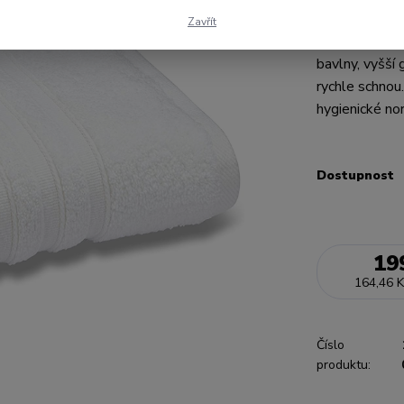
Osušky z řady
Zavřít
velice oblíbe
bavlny, vyšší
rychle schnou
hygienické no
Dostupnost
19
164,46 K
Číslo
produktu: