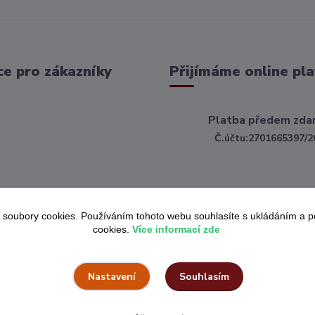
e pro zákazníky
Přijímáme online pla
Platba předem zda
Č.účtu:2701665397/2
 soubory cookies. Používáním tohoto webu souhlasíte s ukládáním a 
cookies.
Více informací zde
Souhlasím
Nastavení