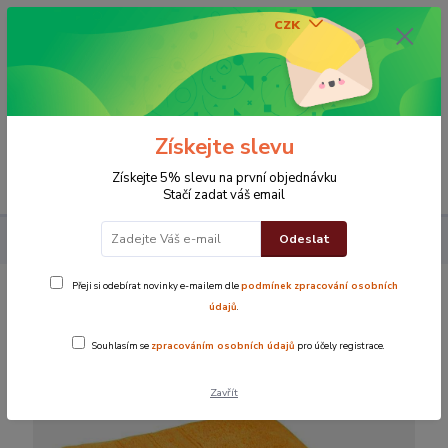
CZK
0
0 Kč
Získejte slevu
Menu
Získejte 5% slevu na první objednávku
Stačí zadat váš email
Odeslat
Koupelna
Osuška Top žlutá
Přeji si odebírat novinky e-mailem dle
podmínek zpracování osobních
Osuška Top žlutá
údajů
.
Souhlasím se
zpracováním osobních údajů
pro účely registrace.
Novinka
Zavřít