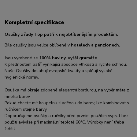
Kompletní specifikace
Osušky z řady Top patří k nejoblíbenějším produktům.
Bílé osušky jsou velice oblíbené v
hotelech a penzionech.
Jsou vyrobené ze
100% bavlny, vyšší gramáže
.
K přednostem patří vynikající absobce vlhkosti a rychle schnou.
Naše Osušky dosahují evropské kvality a splňují vysoké
hygienické normy.
Osuška má okraje zdobené elegantní bordurou, na výběr máte z
mnoha barev.
Pokud chcete mít koupelnu sladěnou do barev, lze kombinovat s
ručníkem stejné barvy.
Doporučujeme osušky a ručníky před prvním použitím vyprat bez
použití aviváže při maximální teplotě 60°C. Výrobky není třeba
žehlit.