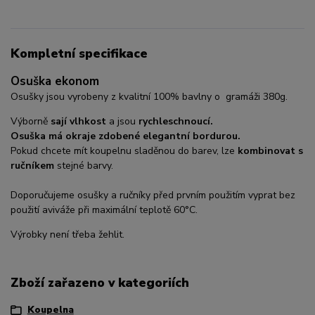
Kompletní specifikace
Osuška ekonom
Osušky jsou vyrobeny z kvalitní 100% bavlny o gramáži 380g.
Výborně
sají vlhkost
a jsou
rychleschnoucí.
Osuška má okraje zdobené elegantní bordurou.
Pokud chcete mít koupelnu sladěnou do barev, lze
kombinovat s
ručníkem
stejné barvy.
Doporučujeme osušky a ručníky před prvním použitím vyprat bez
použití aviváže při maximální teplotě 60°C.
Výrobky není třeba žehlit.
Zboží zařazeno v kategoriích
Koupelna