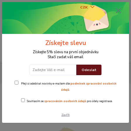
CZK
0
0 Kč
Získejte slevu
Menu
Získejte 5% slevu na první objednávku
Stačí zadat váš email
Odeslat
Koupelna
Osušky
Osuška Ekonom
Osuška ekonom
Krémová
Přeji si odebírat novinky e-mailem dle
podmínek zpracování osobních
údajů
.
Osuška ekonom Krémová
Souhlasím se
zpracováním osobních údajů
pro účely registrace.
Zavřít