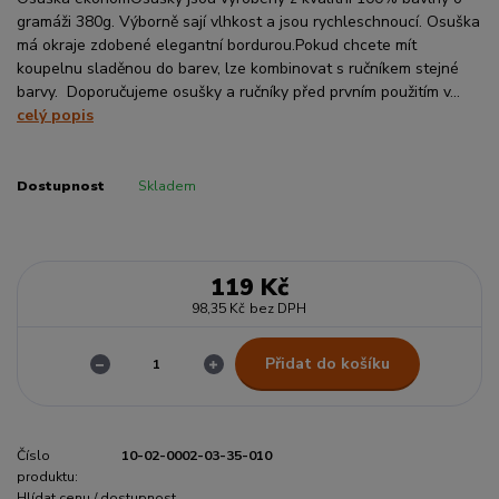
gramáži 380g. Výborně sají vlhkost a jsou rychleschnoucí. Osuška
má okraje zdobené elegantní bordurou.Pokud chcete mít
koupelnu sladěnou do barev, lze kombinovat s ručníkem stejné
barvy. Doporučujeme osušky a ručníky před prvním použitím v...
celý popis
Dostupnost
Skladem
119 Kč
98,35 Kč
bez DPH
Přidat do košíku
Číslo
10-02-0002-03-35-010
produktu:
Hlídat cenu / dostupnost