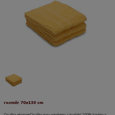
rozměr 70x130 cm
Osuška ekonomOsušky jsou vyrobeny z kvalitní 100% bavlny o