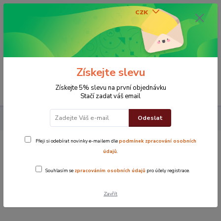
CZK
0
0 Kč
Získejte slevu
Menu
Získejte 5% slevu na první objednávku
Stačí zadat váš email
Odeslat
Koupelna
Osušky
Osuška Ekonom
Osuška ekonom žlutá
Přeji si odebírat novinky e-mailem dle
podmínek zpracování osobních
Osuška ekonom žlutá
údajů
.
Souhlasím se
zpracováním osobních údajů
pro účely registrace.
TOP produkt
Zavřít