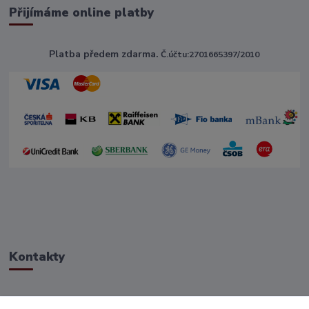
Přijímáme online platby
Platba předem zdarma.
Č.účtu:2701665397/2010
Kontakty