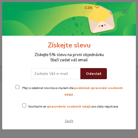
CZK
0
0 Kč
Získejte slevu
Menu
Získejte 5% slevu na první objednávku
Stačí zadat váš email
Odeslat
Koupelna
Osuška s ručníkem - Dárková sada - Béžová
Přeji si odebírat novinky e-mailem dle
podmínek zpracování osobních
Osuška s ručníkem - Dárková sada -
údajů
.
Béžová
Souhlasím se
zpracováním osobních údajů
pro účely registrace.
Novinka
Zavřít