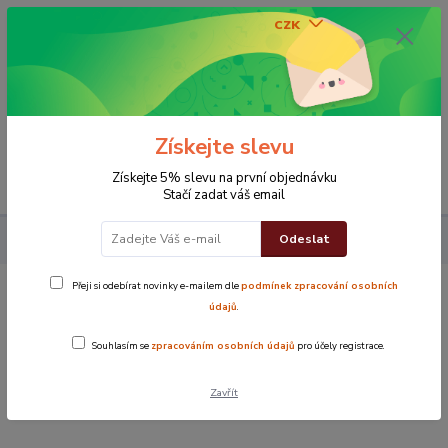
CZK
0
0 Kč
Získejte slevu
Menu
Získejte 5% slevu na první objednávku
Stačí zadat váš email
Odeslat
Koupelna
Pracovní Ručník modrý
Přeji si odebírat novinky e-mailem dle
podmínek zpracování osobních
Pracovní Ručník modrý
údajů
.
Souhlasím se
zpracováním osobních údajů
pro účely registrace.
Zavřít