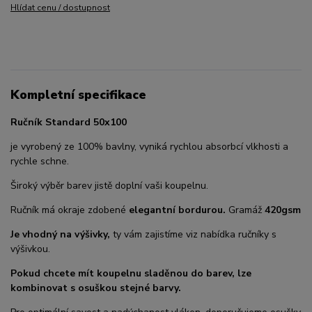
Hlídat cenu / dostupnost
Kompletní specifikace
Ručník Standard 50x100
je vyrobený ze 100% bavlny, vyniká rychlou absorbcí vlkhosti a
rychle schne.
Široký výběr barev jistě doplní vaši koupelnu.
Ručník má okraje zdobené
elegantní bordurou.
Gramáž
420gsm
Je vhodný na výšivky,
ty vám zajistíme viz nabídka ručníky s
výšivkou.
Pokud chcete mít koupelnu sladěnou do barev, lze
kombinovat s osuškou stejné barvy.