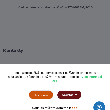
Platba předem zdarma.
Č.účtu:2701665397/2010
Kontakty
ahoj@toptextile.cz
Tento web používá soubory cookies. Používáním tohoto webu
souhlasíte s ukládáním a používáním souborů cookies.
Více informací
zde
Souhlasím
Nastavení
Vše za pulku.cz
Souhlas můžete odmítnout
zde
.
Vytvořeno na
Eshop-rychle.cz