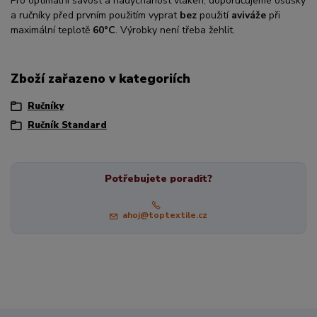
Pro optimální savost a nadýchanost vláken, doporučujeme osušky
a ručníky před prvním použitím vyprat
bez
použití
aviváže
při
maximální teplotě
60°C
. Výrobky není třeba žehlit.
Zboží zařazeno v kategoriích
Ručníky
Ručník Standard
Potřebujete poradit?
ahoj@toptextile.cz