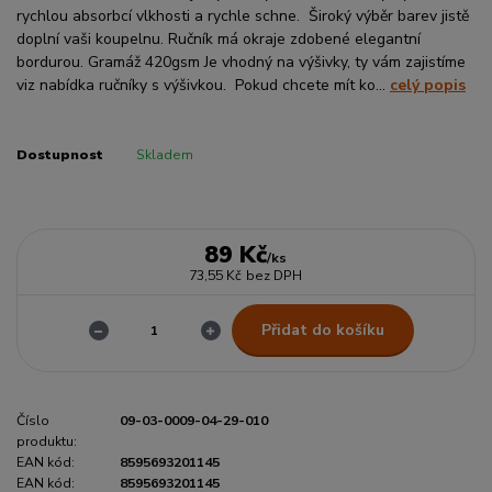
rychlou absorbcí vlkhosti a rychle schne. Široký výběr barev jistě
doplní vaši koupelnu. Ručník má okraje zdobené elegantní
bordurou. Gramáž 420gsm Je vhodný na výšivky, ty vám zajistíme
viz nabídka ručníky s výšivkou. Pokud chcete mít ko...
celý popis
Dostupnost
Skladem
89 Kč
/
ks
73,55 Kč
bez DPH
Přidat do košíku
Číslo
09-03-0009-04-29-010
produktu:
EAN kód:
8595693201145
EAN kód:
8595693201145