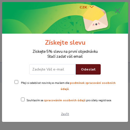
CZK
0
0 Kč
Získejte slevu
Menu
Získejte 5% slevu na první objednávku
Stačí zadat váš email
Odeslat
Koupelna
Ručníky
Ručník Standard
Ručník Standard
béžový
Přeji si odebírat novinky e-mailem dle
podmínek zpracování osobních
údajů
.
Ručník Standard béžový
Souhlasím se
zpracováním osobních údajů
pro účely registrace.
Novinka
TOP produkt
Zavřít