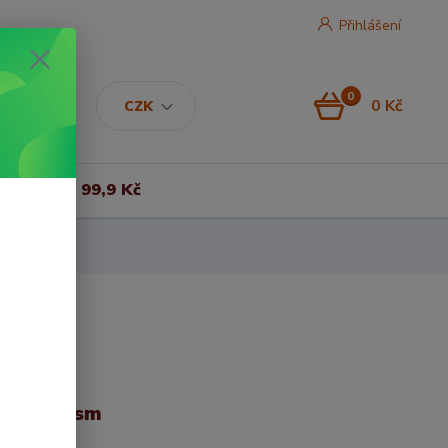
Přihlášení
0
0 Kč
CZK
Vše za 99,9 Kč
m, 420 gsm