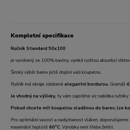
Kompletní specifikace
Ručník Standard 50x100
je vyrobený ze 100% bavlny, vyniká rychlou absorbcí vlkhos
Široký výběr barev jistě doplní vaši koupelnu.
Ručník má okraje zdobené
elegantní bordurou.
Gramáž
4
Je vhodný na výšivky,
ty vám zajistíme viz nabídka ručníky
Pokud chcete mít koupelnu sladěnou do barev, lze k
Pro optimální savost a nadýchanost vláken, doporučujeme 
maximální teplotě
60°C
. Výrobky není třeba žehlit.