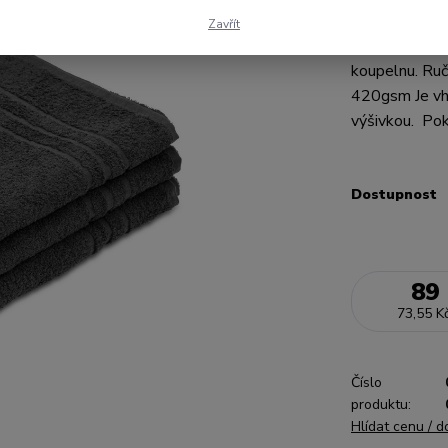
Ručník Standa
Zavřít
absorbcí vlkho
koupelnu. Ruč
420gsm Je vho
výšivkou. Pok
Dostupnost
89
73,55 K
Číslo
produktu:
Hlídat cenu / 