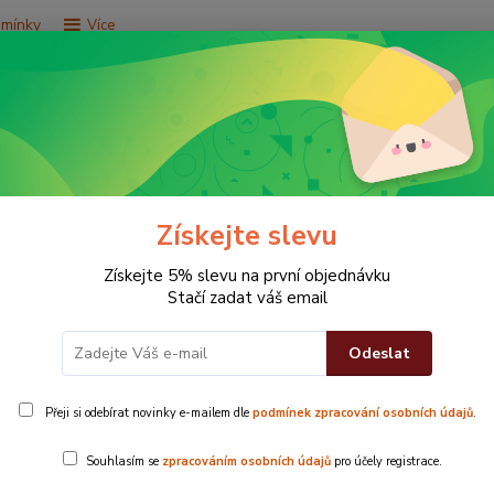
dmínky
Více
Hledat
e za 9,9 Kč
Vše za 29,9 Kč
Vše za 79,9 Kč
Získejte slevu
dard černý
Získejte 5% slevu na první objednávku
Stačí zadat váš email
Odeslat
Přeji si odebírat novinky e-mailem dle
podmínek zpracování osobních údajů
.
50x100 c
Souhlasím se
zpracováním osobních údajů
pro účely registrace.