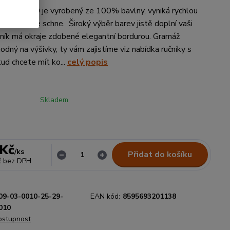
rd 50x100 je vyrobený ze 100% bavlny, vyniká rychlou
sti a rychle schne. Široký výběr barev jistě doplní vaši
ník má okraje zdobené elegantní bordurou. Gramáž
dný na výšivky, ty vám zajistíme viz nabídka ručníky s
ud chcete mít ko...
celý popis
Skladem
 Kč
/
ks
Přidat do košíku
č
bez DPH
09-03-0010-25-29-
EAN kód:
8595693201138
010
dostupnost