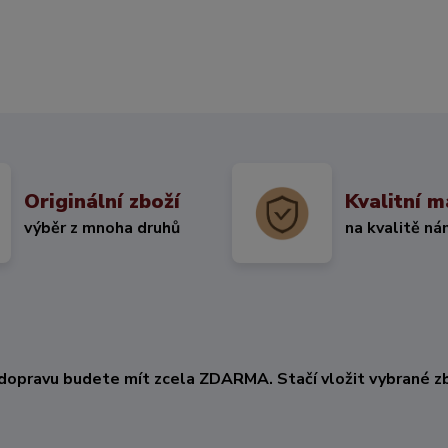
Originální zboží
Kvalitní m
výběr z mnoha druhů
na kvalitě ná
KČ
dopravu budete mít zcela ZDARMA. Stačí vložit vybrané zb