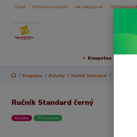
Úvod
Ochrana soukromí
Jak nakupovat
Obchodní po
Koupelna
Vš
Koupelna
Ručníky
Ručník Standard
Ručník Stan
Ručník Standard černý
Novinka
TOP produkt