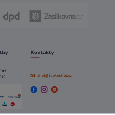
tby
Kontakty
rma.
ahoj@toptextile.cz
010