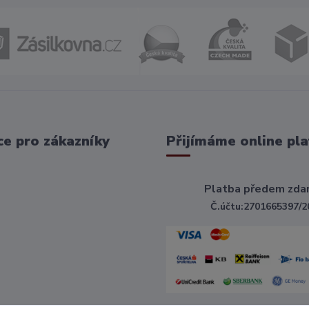
e pro zákazníky
Přijímáme online pla
Platba předem zda
Č.účtu:2701665397/2