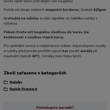
Široký výběr barev jistě doplní vaši koupelnu.
Ručník má okraje zdobené
elegantní bordurou.
Gramáž
420gsm
Je vhodný na výšivky,
ty vám zajistíme viz nabídka ručníky s
výšivkou.
Pokud chcete mít koupelnu sladěnou do barev, lze
kombinovat s osuškou stejné barvy.
Pro optimální savost a nadýchanost vláken, doporučujeme osušky
a ručníky před prvním použitím vyprat
bez
použití
aviváže
při
maximální teplotě
60°C
. Výrobky není třeba žehlit.
Zboží zařazeno v kategoriích
Ručníky
Ručník Standard
Potřebujete poradit?