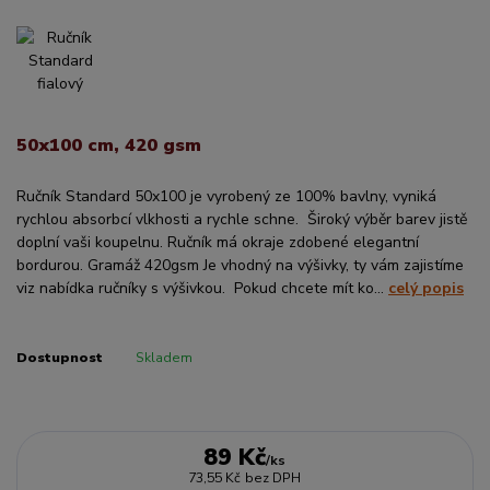
50x100 cm, 420 gsm
Ručník Standard 50x100 je vyrobený ze 100% bavlny, vyniká
rychlou absorbcí vlkhosti a rychle schne. Široký výběr barev jistě
doplní vaši koupelnu. Ručník má okraje zdobené elegantní
bordurou. Gramáž 420gsm Je vhodný na výšivky, ty vám zajistíme
viz nabídka ručníky s výšivkou. Pokud chcete mít ko...
celý popis
Dostupnost
Skladem
89 Kč
/
ks
73,55 Kč
bez DPH