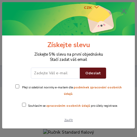
CZK
0
0 Kč
Získejte slevu
Menu
Získejte 5% slevu na první objednávku
Stačí zadat váš email
Odeslat
Koupelna
Ručníky
Ručník Standard
Ručník Standard
fialový
Přeji si odebírat novinky e-mailem dle
podmínek zpracování osobních
údajů
.
Ručník Standard fialový
Souhlasím se
zpracováním osobních údajů
pro účely registrace.
Novinka
TOP produkt
Zavřít