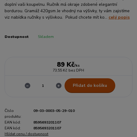
doplní vaši koupelnu. Ručník má okraje zdobené elegantní
bordurou. Gramáž 420gsm Je vhodný na výšivky, ty vám zajistíme
viz nabídka ručníky s výšivkou. Pokud chcete mít ko...
celý popis
Dostupnost
Skladem
89 Kč
/
ks
73,55 Kč
bez DPH
Přidat do košíku
Číslo
09-03-0003-05-29-010
produktu:
EAN kód:
8595693201107
EAN kód:
8595693201107
Hlídat cenu / dostupnost