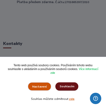
Platba předem zdarma.
Č.účtu:2701665397/2010
Kontakty
ahoj@toptextile.cz
Tento web používá soubory cookies. Používáním tohoto webu
souhlasíte s ukládáním a používáním souborů cookies.
Více informací
zde
Souhlasím
Nastavení
Vše za pulku.cz
Souhlas můžete odmítnout
zde
.
Vytvořeno na
Eshop-rychle.cz