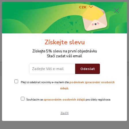
CZK
0
0 Kč
Získejte slevu
Menu
Získejte 5% slevu na první objednávku
Stačí zadat váš email
Odeslat
Koupelna
Ručníky
Ručník Standard
Ručník Standard hnědý
Přeji si odebírat novinky e-mailem dle
podmínek zpracování osobních
Ručník Standard hnědý
údajů
.
Souhlasím se
zpracováním osobních údajů
pro účely registrace.
Novinka
TOP produkt
Zavřít