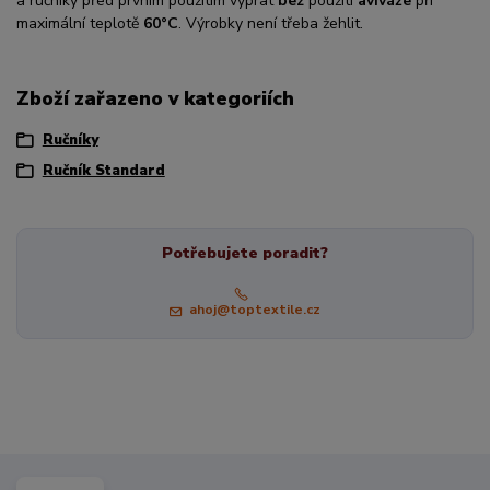
a ručníky před prvním použitím vyprat
bez
použití
aviváže
při
maximální teplotě
60°C
. Výrobky není třeba žehlit.
Zboží zařazeno v kategoriích
Ručníky
Ručník Standard
Potřebujete poradit?
ahoj@toptextile.cz