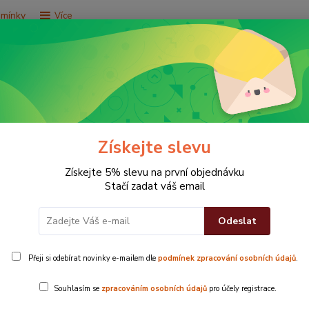
dmínky
Více
Hledat
e za 9,9 Kč
Vše za 29,9 Kč
Vše za 79,9 Kč
Získejte slevu
dard purpurový
Získejte 5% slevu na první objednávku
Stačí zadat váš email
Odeslat
Přeji si odebírat novinky e-mailem dle
podmínek zpracování osobních údajů
.
50x100 c
Souhlasím se
zpracováním osobních údajů
pro účely registrace.