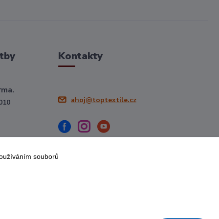
tby
Kontakty
rma.
ahoj@toptextile.cz
010
používáním souborů