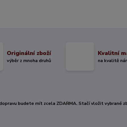
Originální zboží
Kvalitní m
výběr z mnoha druhů
na kvalitě ná
KČ
dopravu budete mít zcela ZDARMA. Stačí vložit vybrané zb