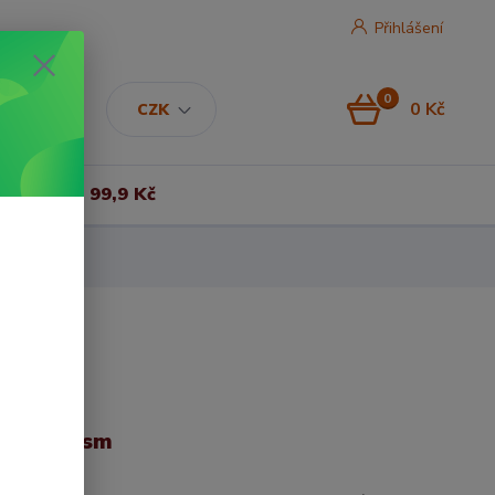
Přihlášení
0
0 Kč
CZK
Vše za 99,9 Kč
m, 420 gsm