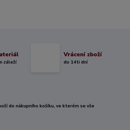
ateriál
Vrácení zboží
m záleží
do 14ti dní
oží do nákupního košíku, ve kterém se vše