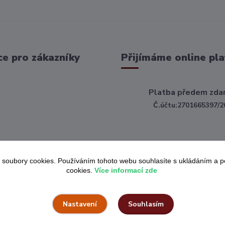
e pro zákazníky
Přijímáme online pla
Platba předem zda
Č.účtu:2701665397/2
 soubory cookies. Používáním tohoto webu souhlasíte s ukládáním a 
cookies.
Více informací zde
Souhlasím
Nastavení