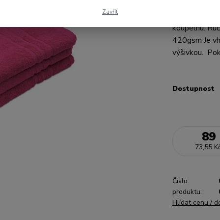
Ručník Standa
Zavřít
absorbcí vlkho
koupelnu. Ruč
420gsm Je vho
výšivkou. Pok
Dostupnost
89
73,55 K
Číslo
produktu:
Hlídat cenu / 