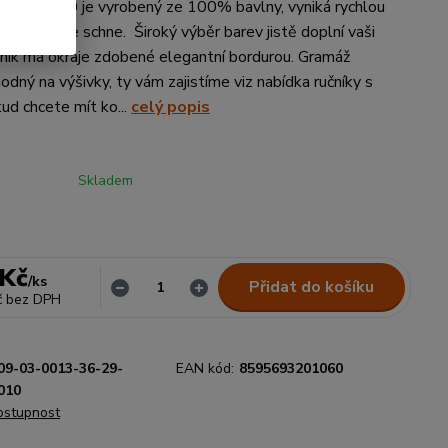
rd 50x100 je vyrobený ze 100% bavlny, vyniká rychlou
sti a rychle schne. Široký výběr barev jistě doplní vaši
ník má okraje zdobené elegantní bordurou. Gramáž
dný na výšivky, ty vám zajistíme viz nabídka ručníky s
ud chcete mít ko...
celý popis
Skladem
 Kč
/
ks
Přidat do košíku
č
bez DPH
09-03-0013-36-29-
EAN kód:
8595693201060
010
dostupnost