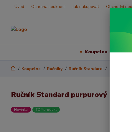
Úvod
Ochrana soukromí
Jak nakupovat
Obchodní po
Koupelna
Vš
Koupelna
Ručníky
Ručník Standard
Ručník Stan
Ručník Standard purpurový
Novinka
TOP produkt