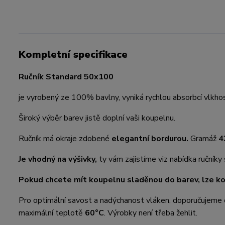
Kompletní specifikace
Ručník Standard 50x100
je vyrobený ze 100% bavlny, vyniká rychlou absorbcí vlkhos
Široký výběr barev jistě doplní vaši koupelnu.
Ručník má okraje zdobené
elegantní bordurou.
Gramáž
4
Je vhodný na výšivky,
ty vám zajistíme viz nabídka ručníky
Pokud chcete mít koupelnu sladěnou do barev, lze k
Pro optimální savost a nadýchanost vláken, doporučujeme 
maximální teplotě
60°C
. Výrobky není třeba žehlit.