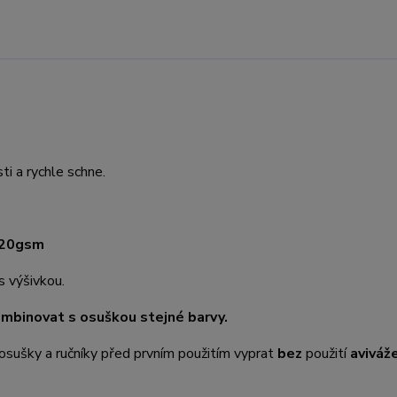
ti a rychle schne.
20gsm
 s výšivkou.
ombinovat s osuškou stejné barvy.
osušky a ručníky před prvním použitím vyprat
bez
použití
aviváž