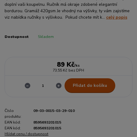
doplní vaši koupelnu. Ručník má okraje zdobené elegantní
bordurou. Gramáž 420gsm Je vhodný na výšivky, ty vám zajistíme
viz nabídka ručníky s výšivkou. Pokud chcete mít k...
celý popis
Dostupnost
Skladem
89 Kč
/
ks
73,55 Kč
bez DPH
Přidat do košíku
Číslo
09-03-0015-03-29-010
produktu:
EAN kód:
8595693201015
EAN kód:
8595693201015
Hlídat cenu / dostupnost