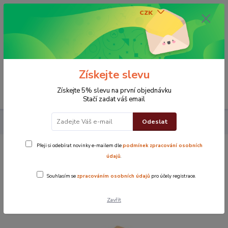
CZK
0
0 Kč
Získejte slevu
Menu
Získejte 5% slevu na první objednávku
Stačí zadat váš email
Odeslat
Koupelna
Ručníky
Ručník Standard
Ručník Standard žlutý
Přeji si odebírat novinky e-mailem dle
podmínek zpracování osobních
Ručník Standard žlutý
údajů
.
Souhlasím se
zpracováním osobních údajů
pro účely registrace.
Novinka
TOP produkt
Zavřít