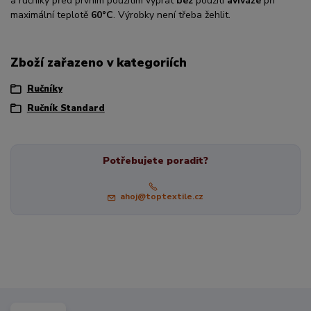
a ručníky před prvním použitím vyprat
bez
použití
aviváže
při
maximální teplotě
60°C
. Výrobky není třeba žehlit.
Zboží zařazeno v kategoriích
Ručníky
Ručník Standard
Potřebujete poradit?
ahoj@toptextile.cz