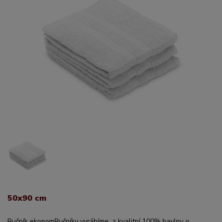
50x90 cm
Ručník ekonomRučníky vyrábíme z kvalitní 100% bavlny o