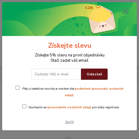
CZK
0
0 Kč
Získejte slevu
Menu
Získejte 5% slevu na první objednávku
Stačí zadat váš email
Odeslat
Koupelna
Ručníky
Ručník Ekonom
Ručník ekonom Bílý
Přeji si odebírat novinky e-mailem dle
podmínek zpracování osobních
Ručník ekonom Bílý
údajů
.
Souhlasím se
zpracováním osobních údajů
pro účely registrace.
TOP produkt
Zavřít