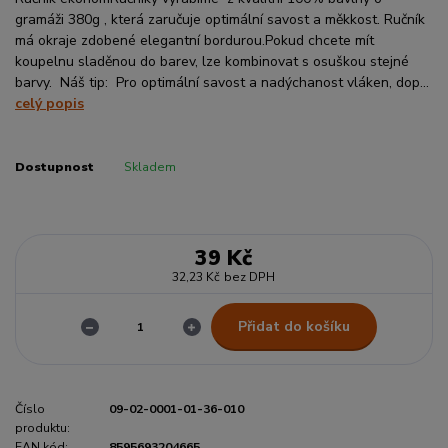
gramáži 380g , která zaručuje optimální savost a měkkost. Ručník
má okraje zdobené elegantní bordurou.Pokud chcete mít
koupelnu sladěnou do barev, lze kombinovat s osuškou stejné
barvy. Náš tip: Pro optimální savost a nadýchanost vláken, dop...
celý popis
Dostupnost
Skladem
39 Kč
32,23 Kč
bez DPH
Přidat do košíku
Číslo
09-02-0001-01-36-010
produktu:
EAN kód:
8595693204665