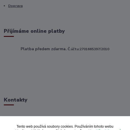
Doprava
Přijímáme online platby
Platba předem zdarma.
Č.účtu:2701665397/2010
Kontakty
ahoj@toptextile.cz
Tento web používá soubory cookies. Používáním tohoto webu