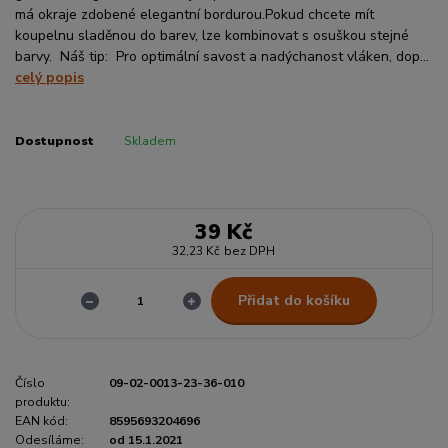
má okraje zdobené elegantní bordurou.Pokud chcete mít
koupelnu sladěnou do barev, lze kombinovat s osuškou stejné
barvy. Náš tip: Pro optimální savost a nadýchanost vláken, dop...
celý popis
Dostupnost
Skladem
39 Kč
32,23 Kč
bez DPH
Přidat do košíku
Číslo
09-02-0013-23-36-010
produktu:
EAN kód:
8595693204696
Odesíláme:
od 15.1.2021