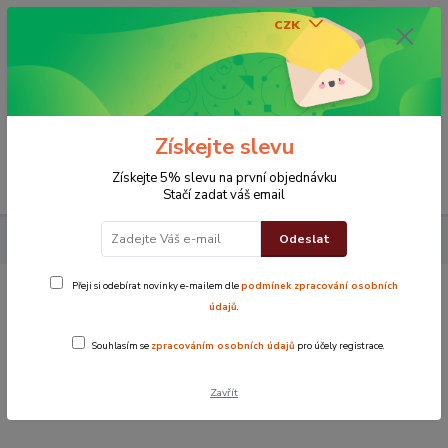
CZK
0
0 Kč
Získejte slevu
Menu
Získejte 5% slevu na první objednávku
Stačí zadat váš email
Odeslat
Koupelna
Ručníky
Ručník Ekonom
Ručník ekonom Hnědý
Přeji si odebírat novinky e-mailem dle
podmínek zpracování osobních
Ručník ekonom Hnědý
údajů
.
Souhlasím se
zpracováním osobních údajů
pro účely registrace.
Novinka
Zavřít