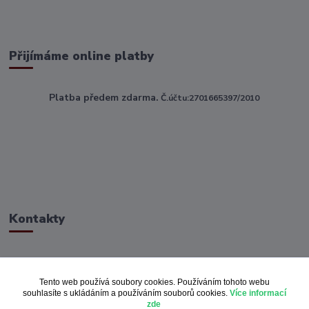
Přijímáme online platby
Platba předem zdarma.
Č.účtu:2701665397/2010
Kontakty
ahoj@toptextile.cz
Tento web používá soubory cookies. Používáním tohoto webu
souhlasíte s ukládáním a používáním souborů cookies.
Více informací
zde