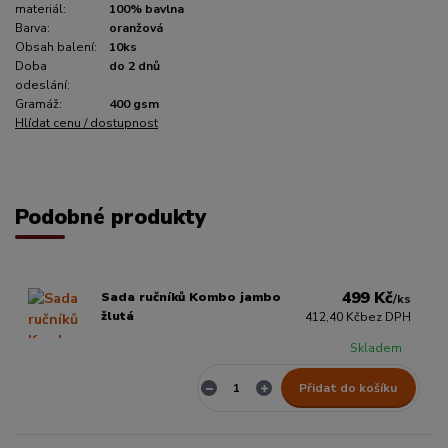
materiál:
100% bavlna
Barva:
oranžová
Obsah balení:
10ks
Doba
do 2 dnů
odeslání:
Gramáž:
400 gsm
Hlídat cenu / dostupnost
Podobné produkty
499 Kč
Sada ručníků Kombo jambo
/
ks
žlutá
412,40 Kč
bez DPH
Skladem
Přidat do košíku