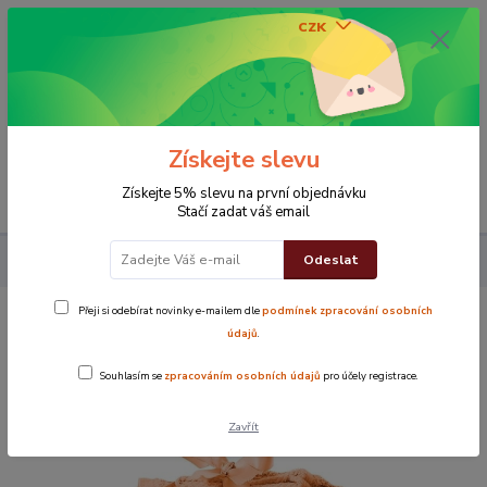
CZK
0
0 Kč
Získejte slevu
Menu
Získejte 5% slevu na první objednávku
Stačí zadat váš email
Odeslat
Koupelna
Sada ručníků Kombo jambo oranžová
Přeji si odebírat novinky e-mailem dle
podmínek zpracování osobních
Sada ručníků Kombo jambo oranžová
údajů
.
Souhlasím se
zpracováním osobních údajů
pro účely registrace.
Novinka
TOP produkt
Zavřít