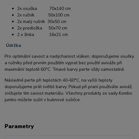
2x osuška 70x140 cm
2x ručník 50x100 cm
2x malý ručník 30x50 cm
2x predložka 50x70 cm
2 x žínka 16x21 cm
Údržba
Pro optimální savost a nadýchanost vláken, doporučujeme osušky
a ručníky před prvním použitím vyprat bez použití aviváže při
maximální teplotě 60°C. Tmavé barvy perte vždy samostatně.
Následně perte při teplotách 40-60°C, na vyšší teploty
doporučujeme prát světlé barvy. Pokud při praní používáte aviváž,
snižujete tím savost materiálu. Všechny produkty ze sady Kombo
jumbo můžete sušit v bubnové sušičce.
Parametry