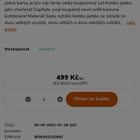
jedné barvy, je pro vás tento velký koupelnový set Kombo jambo
jako stvořený! Dopřejte svojí koupelně nové svěží barevné
kombinace! Materiál Sada ručníků Kombo jumbo se skládá ze
dvou velkých osušek, dvou větších a dvou menších ručníků, ...
celý
popis
Dostupnost
Skladem
499 Kč
/
ks
412,40 Kč
bez DPH
Přidat do košíku
Číslo
09-09-0002-07-38-020
produktu:
EAN kód:
8595693202890