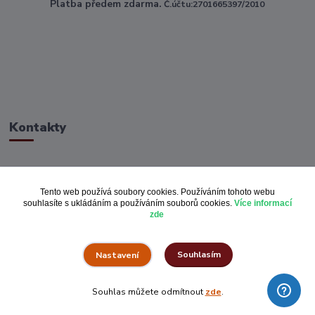
Platba předem zdarma.
Č.účtu:2701665397/2010
Kontakty
ahoj@toptextile.cz
Tento web používá soubory cookies. Používáním tohoto webu
souhlasíte s ukládáním a používáním souborů cookies.
Více informací
zde
Souhlasím
Nastavení
Vše za pulku.cz
Souhlas můžete odmítnout
zde
.
Vytvořeno na
Eshop-rychle.cz