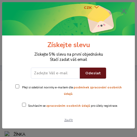
CZK
0
0 Kč
Získejte slevu
Menu
Získejte 5% slevu na první objednávku
Stačí zadat váš email
Odeslat
Koupelna
ŽÍNKA Easy Šedá
Přeji si odebírat novinky e-mailem dle
podmínek zpracování osobních
ŽÍNKA Easy Šedá
údajů
.
Souhlasím se
zpracováním osobních údajů
pro účely registrace.
Zavřít