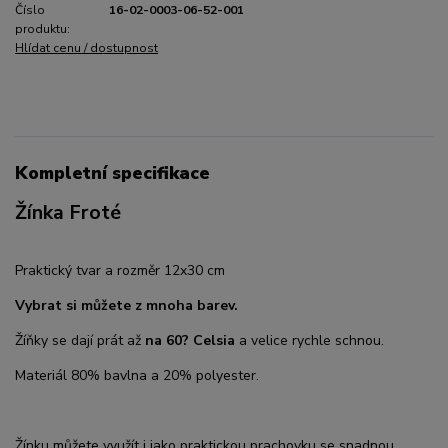
Číslo
16-02-0003-06-52-001
produktu:
Hlídat cenu / dostupnost
Kompletní specifikace
Žínka Froté
Praktický tvar a rozměr 12x30 cm
Vybrat si můžete z mnoha barev.
Žíňky se dají prát až
na 60? Celsia
a velice rychle schnou.
Materiál 80% bavlna a 20% polyester.
Žínku můžete využít i jako praktickou prachovku se snadnou