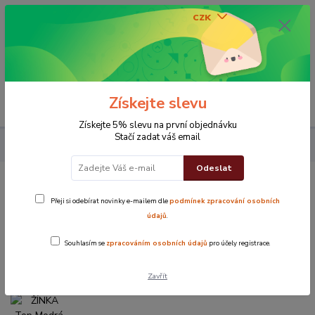
CZK
0
0 Kč
Získejte slevu
Menu
Získejte 5% slevu na první objednávku
Stačí zadat váš email
Koupelna
ŽÍNKA Top Modrá
Odeslat
ŽÍNKA Top Modrá
Přeji si odebírat novinky e-mailem dle
podmínek zpracování osobních
údajů
.
Novinka
Souhlasím se
zpracováním osobních údajů
pro účely registrace.
Zavřít