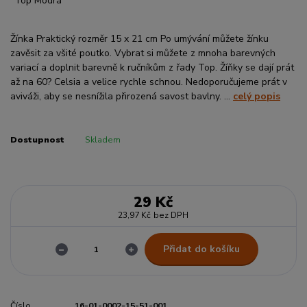
Žínka Praktický rozměr 15 x 21 cm Po umývání můžete žínku
zavěsit za všité poutko. Vybrat si můžete z mnoha barevných
variací a doplnit barevně k ručníkům z řady Top. Žíňky se dají prát
až na 60? Celsia a velice rychle schnou. Nedoporučujeme prát v
aviváži, aby se nesnížila přirozená savost bavlny. ...
celý popis
Dostupnost
Skladem
29 Kč
23,97 Kč
bez DPH
Přidat do košíku
Číslo
16-01-0002-15-51-001