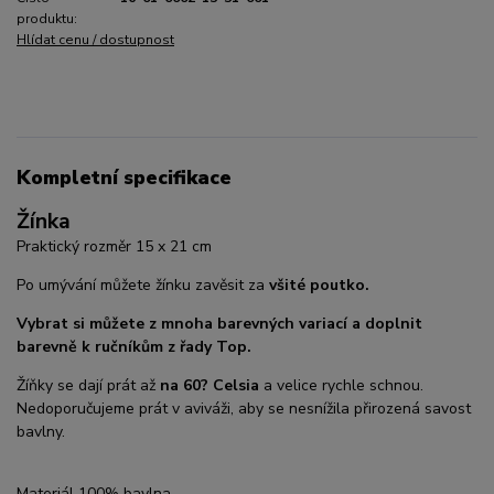
produktu:
Hlídat cenu / dostupnost
Kompletní specifikace
Žínka
Praktický rozměr 15 x 21 cm
Po umývání můžete žínku zavěsit za
všité poutko.
Vybrat si můžete z mnoha barevných variací a doplnit
barevně k ručníkům z řady Top.
Žíňky se dají prát až
na 60? Celsia
a velice rychle schnou.
Nedoporučujeme prát v aviváži, aby se nesnížila přirozená savost
bavlny.
Materiál 100% bavlna