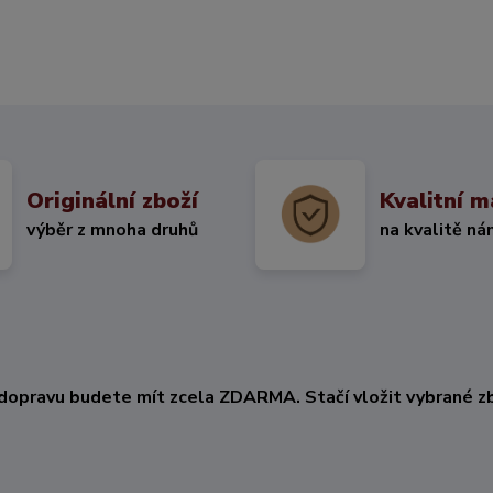
Originální zboží
Kvalitní m
výběr z mnoha druhů
na kvalitě ná
KČ
dopravu budete mít zcela ZDARMA. Stačí vložit vybrané zb