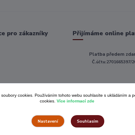
e pro zákazníky
Přijímáme online pla
Platba předem zda
Č.účtu:2701665397/2
 soubory cookies. Používáním tohoto webu souhlasíte s ukládáním a 
cookies.
Více informací zde
Souhlasím
Nastavení