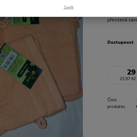
barevně k ručn
Zavřít
velice rychle 
přirozená savo
Dostupnost
29
23,97 Kč
Číslo
produktu: