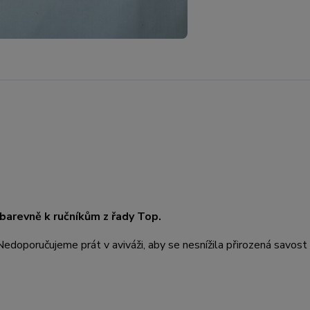
 barevně k ručníkům z řady Top.
Nedoporučujeme prát v aviváži, aby se nesnížila přirozená savost