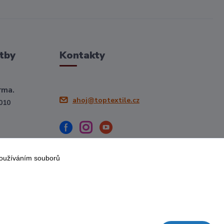
tby
Kontakty
rma.
ahoj@toptextile.cz
010
používáním souborů