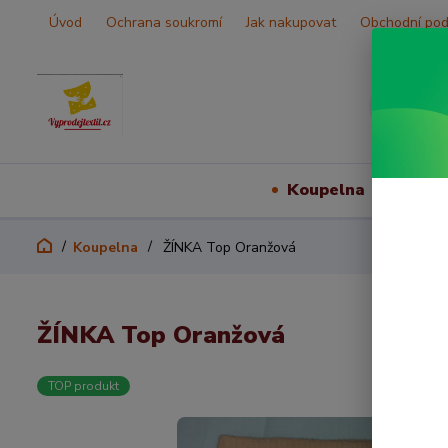
Úvod
Ochrana soukromí
Jak nakupovat
Obchodní po
Koupelna
Vš
Koupelna
ŽÍNKA Top Oranžová
ŽÍNKA Top Oranžová
TOP produkt