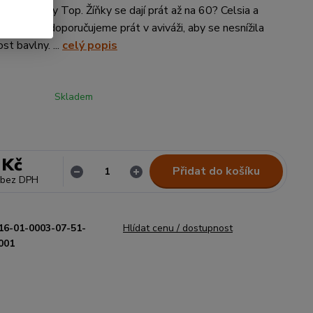
íkům z řady Top. Žíňky se dají prát až na 60? Celsia a
schnou. Nedoporučujeme prát v aviváži, aby se nesnížila
st bavlny. ...
celý popis
Skladem
 Kč
Přidat do košíku
bez DPH
16-01-0003-07-51-
Hlídat cenu / dostupnost
001