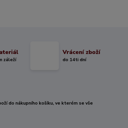
ateriál
Vrácení zboží
m záleží
do 14ti dní
oží do nákupního košíku, ve kterém se vše