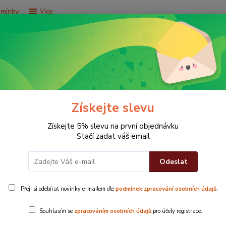
dmínky
Více
Hledat
e za 9,9 Kč
Vše za 29,9 Kč
Vše za 79,9 Kč
Získejte slevu
Získejte 5% slevu na první objednávku
Stačí zadat váš email
Odeslat
Přeji si odebírat novinky e-mailem dle
podmínek zpracování osobních údajů
.
Žínka Praktic
Souhlasím se
zpracováním osobních údajů
pro účely registrace.
všité poutko.