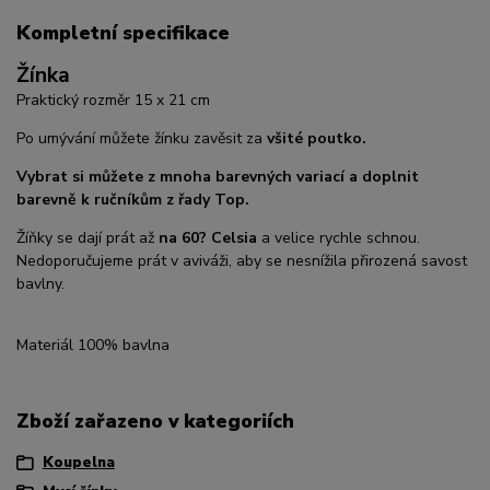
Kompletní specifikace
Žínka
Praktický rozměr 15 x 21 cm
Po umývání můžete žínku zavěsit za
všité poutko.
Vybrat si můžete z mnoha barevných variací a doplnit
barevně k ručníkům z řady Top.
Žíňky se dají prát až
na 60? Celsia
a velice rychle schnou.
Nedoporučujeme prát v aviváži, aby se nesnížila přirozená savost
bavlny.
Materiál 100% bavlna
Zboží zařazeno v kategoriích
Koupelna