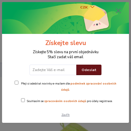
CZK
0
0 Kč
Získejte slevu
Menu
Získejte 5% slevu na první objednávku
Stačí zadat váš email
Odeslat
Koupelna
ŽÍNKA Top Zelená
Přeji si odebírat novinky e-mailem dle
podmínek zpracování osobních
ŽÍNKA Top Zelená
údajů
.
Souhlasím se
zpracováním osobních údajů
pro účely registrace.
Novinka
Zavřít