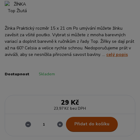
Žínka Praktický rozměr 15 x 21 cm Po umývání můžete žínku
zavěsit za všité poutko. Vybrat si můžete z mnoha barevných
variací a doplnit barevně k ručníkům z řady Top. Žíňky se dají prát
až na 60? Celsia a velice rychle schnou. Nedoporučujeme prát v
aviváži, aby se nesnížila přirozená savost bavlny. ...
celý popis
Dostupnost
Skladem
29 Kč
23,97 Kč
bez DPH
Přidat do košíku