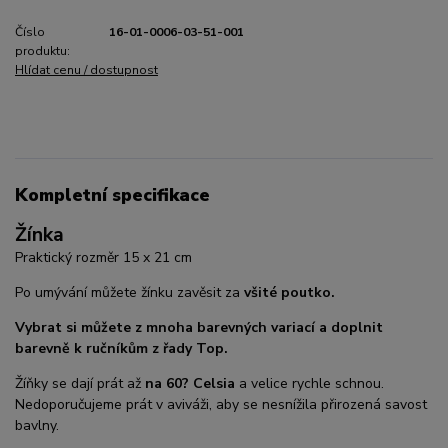
Číslo
16-01-0006-03-51-001
produktu:
Hlídat cenu / dostupnost
Kompletní specifikace
Žínka
Praktický rozměr 15 x 21 cm
Po umývání můžete žínku zavěsit za
všité poutko.
Vybrat si můžete z mnoha barevných variací a doplnit
barevně k ručníkům z řady Top.
Žíňky se dají prát až
na 60? Celsia
a velice rychle schnou.
Nedoporučujeme prát v aviváži, aby se nesnížila přirozená savost
bavlny.