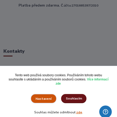
Platba předem zdarma.
Č.účtu:2701665397/2010
Kontakty
ahoj@toptextile.cz
Tento web používá soubory cookies. Používáním tohoto webu
souhlasíte s ukládáním a používáním souborů cookies.
Více informací
zde
Souhlasím
Nastavení
Vše za pulku.cz
Souhlas můžete odmítnout
zde
.
Vytvořeno na
Eshop-rychle.cz