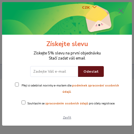
CZK
0
0 Kč
Získejte slevu
Menu
Získejte 5% slevu na první objednávku
Stačí zadat váš email
Odeslat
Koupelna
ŽÍNKA Top Žlutá
Přeji si odebírat novinky e-mailem dle
podmínek zpracování osobních
ŽÍNKA Top Žlutá
údajů
.
Souhlasím se
zpracováním osobních údajů
pro účely registrace.
Novinka
Zavřít