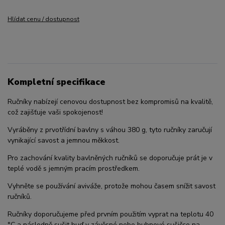
Hlídat cenu / dostupnost
Kompletní specifikace
Ručníky nabízejí cenovou dostupnost bez kompromisů na kvalitě,
což zajišťuje vaši spokojenost!
Vyráběny z prvotřídní bavlny s váhou 380 g, tyto ručníky zaručují
vynikající savost a jemnou měkkost.
Pro zachování kvality bavlněných ručníků se doporučuje prát je v
teplé vodě s jemným pracím prostředkem.
Vyhněte se používání aviváže, protože mohou časem snížit savost
ručníků.
Ručníky doporučujeme před prvním použitím vyprat na teplotu 40
°C a následně sušit buď v závěsné nebo bubnové sušičce na