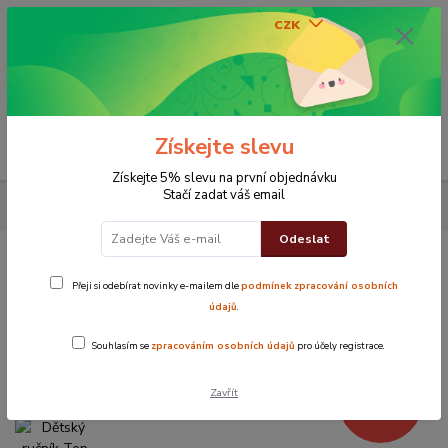
CZK
0
0 Kč
Získejte slevu
Menu
Získejte 5% slevu na první objednávku
Stačí zadat váš email
Dětský ručník Top 30x50 cm bílý
Odeslat
Dětský ručník Top 30x50 cm bílý
Přeji si odebírat novinky e-mailem dle
podmínek zpracování osobních
údajů
.
Novinka
TOP produkt
Souhlasím se
zpracováním osobních údajů
pro účely registrace.
Zavřít
- 34 %
59 Kč