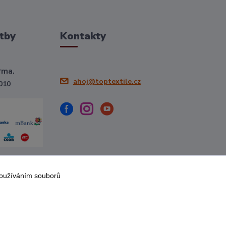
tby
Kontakty
rma.
ahoj@toptextile.cz
010
používáním souborů