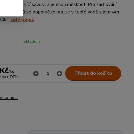
aručují vynikající savost a jemnou měkkost. Pro zachování
ěných ručníků se doporučuje prát je v teplé vodě s jemným
edk...
celý popis
Skladem
 Kč
/
ks
Přidat do košíku
č
bez DPH
dostupnost