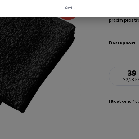
- 34 %
tyto ručníky z
Zavřít
59 Kč
kvality bavln
pracím prostř
Dostupnost
39
32,23 K
Hlídat cenu / 