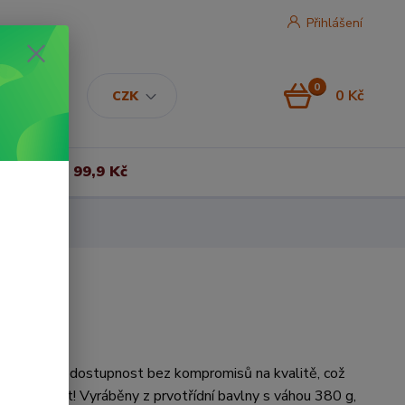
Přihlášení
0
0 Kč
CZK
Vše za 99,9 Kč
ejí cenovou dostupnost bez kompromisů na kvalitě, což
 spokojenost! Vyráběny z prvotřídní bavlny s váhou 380 g,