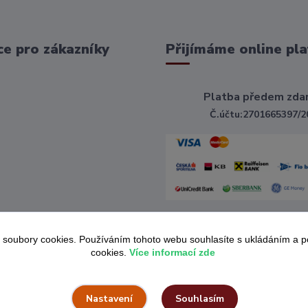
e pro zákazníky
Přijímáme online pla
Platba předem zda
Č.účtu:2701665397/2
 soubory cookies. Používáním tohoto webu souhlasíte s ukládáním a 
cookies.
Více informací zde
Souhlasím
Nastavení