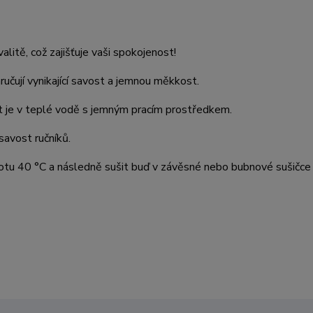
itě, což zajišťuje vaši spokojenost!
ručují vynikající savost a jemnou měkkost.
át je v teplé vodě s jemným pracím prostředkem.
savost ručníků.
otu 40 °C a následně sušit buď v závěsné nebo bubnové sušičce