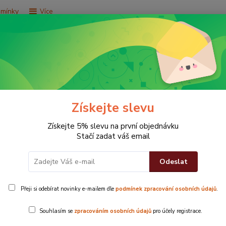
dmínky
Více
Hledat
e za 9,9 Kč
Vše za 29,9 Kč
Vše za 79,9 Kč
Získejte slevu
Získejte 5% slevu na první objednávku
Stačí zadat váš email
Odeslat
Přeji si odebírat novinky e-mailem dle
podmínek zpracování osobních údajů
.
Ručníky nabíz
Souhlasím se
zpracováním osobních údajů
pro účely registrace.
zajišťuje vaši