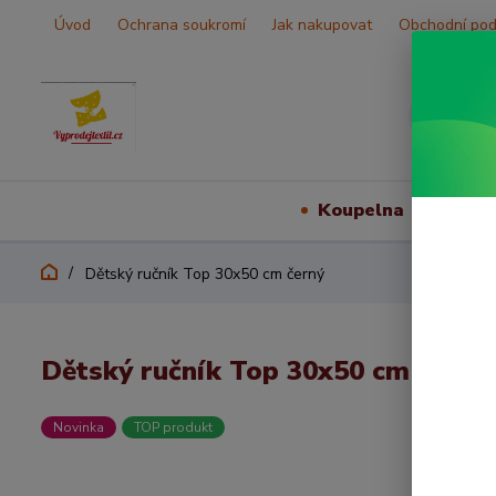
Úvod
Ochrana soukromí
Jak nakupovat
Obchodní po
Koupelna
Vš
Dětský ručník Top 30x50 cm černý
Dětský ručník Top 30x50 cm černý
Novinka
TOP produkt