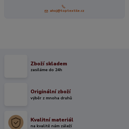
ahoj@toptextile.cz
Zboží skladem
zasíláme do 24h
Originální zboží
výběr z mnoha druhů
Kvalitní materiál
na kvalitě nám záleží