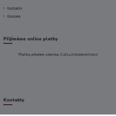
Kontakty
Doprava
Přijímáme online platby
Platba předem zdarma.
Č.účtu:2701665397/2010
Kontakty