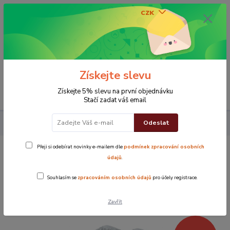
CZK
0
0 Kč
Získejte slevu
Menu
Získejte 5% slevu na první objednávku
Stačí zadat váš email
Odeslat
Dětský ručník Top 30x50 cm světle šedý
Přeji si odebírat novinky e-mailem dle
podmínek zpracování osobních
Dětský ručník Top 30x50 cm světle
údajů
.
šedý
Souhlasím se
zpracováním osobních údajů
pro účely registrace.
Novinka
TOP produkt
Zavřít