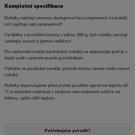
Kompletní specifikace
Ručníky nabízejí cenovou dostupnost bez kompromisů na kvalitě,
což zajišťuje vaši spokojenost!
Vyráběny z prvotřídní bavlny s váhou 380 g, tyto ručníky zaručují
vynikající savost a jemnou měkkost.
Pro zachování kvality bavlněných ručníků se doporučuje prát je v
teplé vodě s jemným pracím prostředkem.
Vyhněte se používání aviváže, protože mohou časem snížit savost
ručníků.
Ručníky doporučujeme před prvním použitím vyprat na teplotu 40
°C a následně sušit buď v závěsné nebo bubnové sušičce na
běžnou, spíše nižší teplotu.
Potřebujete poradit?