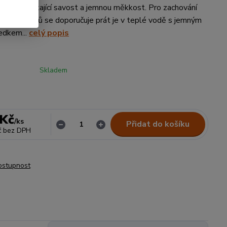
aručují vynikající savost a jemnou měkkost. Pro zachování
ěných ručníků se doporučuje prát je v teplé vodě s jemným
edkem...
celý popis
Skladem
 Kč
/
ks
Přidat do košíku
č
bez DPH
dostupnost