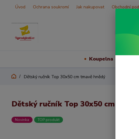
Úvod
Ochrana soukromí
Jak nakupovat
Obchodní po
Koupelna
Vš
Dětský ručník Top 30x50 cm tmavě hnědý
Dětský ručník Top 30x50 cm tmav
Novinka
TOP produkt