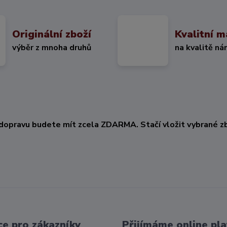
Originální zboží
Kvalitní m
výběr z mnoha druhů
na kvalitě ná
KČ
dopravu budete mít zcela ZDARMA. Stačí vložit vybrané zb
e pro zákazníky
Přijímáme online pla