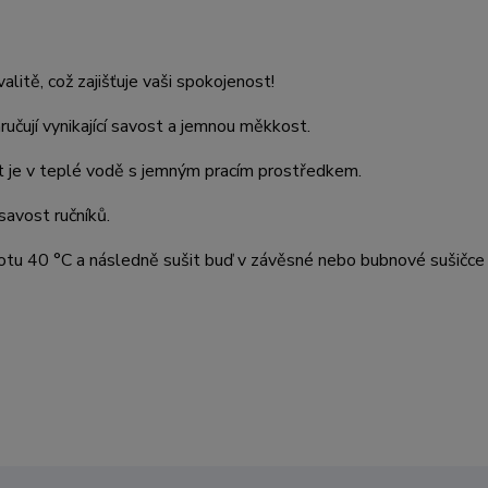
itě, což zajišťuje vaši spokojenost!
ručují vynikající savost a jemnou měkkost.
át je v teplé vodě s jemným pracím prostředkem.
savost ručníků.
otu 40 °C a následně sušit buď v závěsné nebo bubnové sušičce