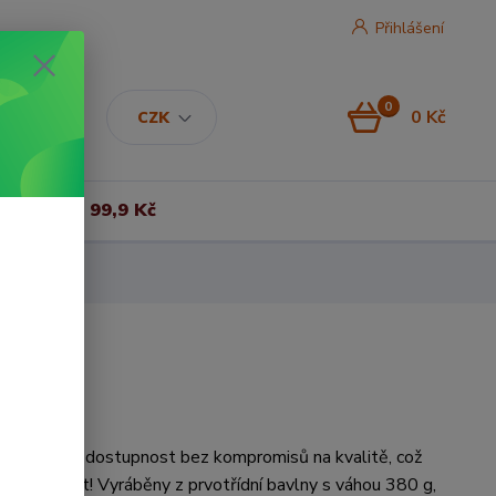
Přihlášení
0
0 Kč
CZK
Vše za 99,9 Kč
ejí cenovou dostupnost bez kompromisů na kvalitě, což
 spokojenost! Vyráběny z prvotřídní bavlny s váhou 380 g,