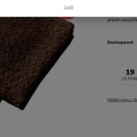
- 61 %
tyto ručníky z
Zavřít
49 Kč
kvality bavln
pracím prostř
Dostupnost
19
15,70 K
Hlídat cenu / 