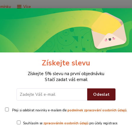
dmínky
Více
Hledat
e za 9,9 Kč
Vše za 29,9 Kč
Vše za 79,9 Kč
Získejte slevu
Získejte 5% slevu na první objednávku
Stačí zadat váš email
Odeslat
ě hnědý
Přeji si odebírat novinky e-mailem dle
podmínek zpracování osobních údajů
.
Ručníky nabíz
Souhlasím se
zpracováním osobních údajů
pro účely registrace.
zajišťuje vaši