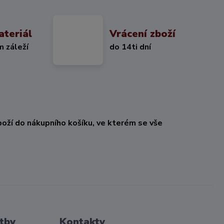
ateriál
Vrácení zboží
m záleží
do 14ti dní
oží do nákupního košíku, ve kterém se vše
tby
Kontakty