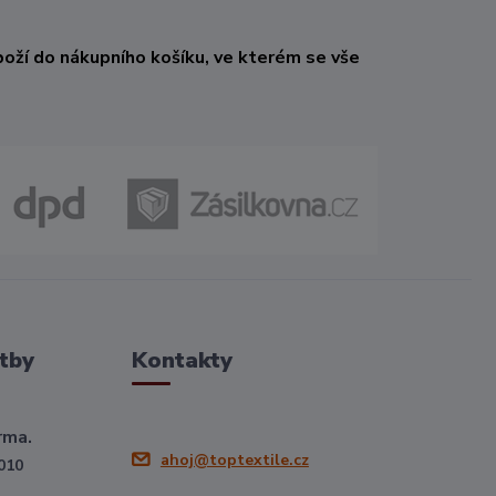
oží do nákupního košíku, ve kterém se vše
tby
Kontakty
rma.
ahoj@toptextile.cz
010