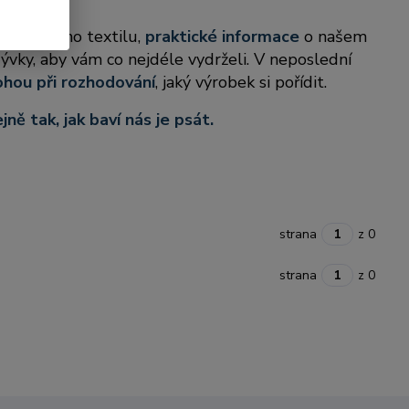
ti bytového textilu,
praktické informace
o našem
rývky, aby vám co nejdéle vydrželi. V neposlední
hou při rozhodování
, jaký výrobek si pořídit.
ně tak, jak baví nás je psát.
strana
z 0
strana
z 0