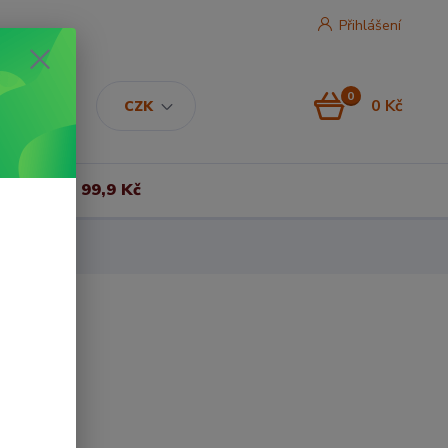
Přihlášení
0
0 Kč
CZK
Vše za 99,9 Kč