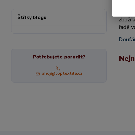
Na to
Štítky blogu
zboží 
řadě v
Doufám
Potřebujete poradit?
Nejn
ahoj@toptextile.cz