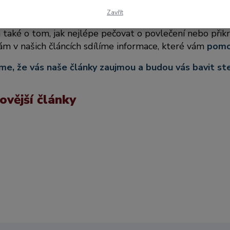
Zavřít
mto místě vám přinášíme
novinky a zajímavosti
z oblas
a také o tom, jak nejlépe pečovat o povlečení nebo přik
ám v našich článcích sdílíme informace, které vám
pomo
e, že vás naše články zaujmou a budou vás bavit stej
ovější články