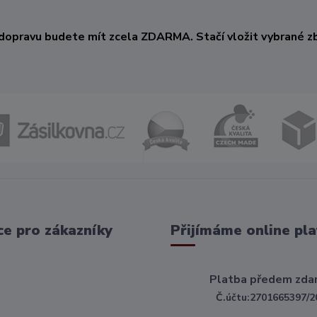
KČ
dopravu budete mít zcela ZDARMA. Stačí vložit vybrané zb
e pro zákazníky
Přijímáme online pla
Platba předem zda
Č.účtu:2701665397/2