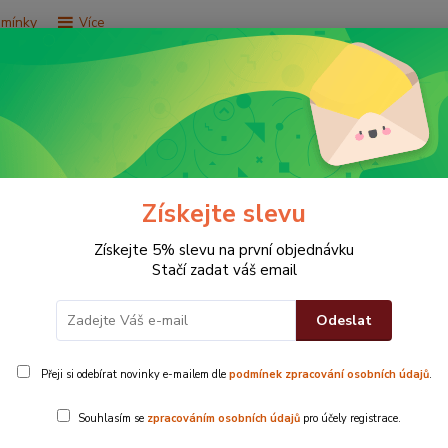
dmínky
Více
Hledat
e za 9,9 Kč
Vše za 29,9 Kč
Vše za 79,9 Kč
Získejte slevu
Získejte 5% slevu na první objednávku
Stačí zadat váš email
Odeslat
g
Přeji si odebírat novinky e-mailem dle
podmínek zpracování osobních údajů
.
Souhlasím se
zpracováním osobních údajů
pro účely registrace.
eme blog, pro vás!