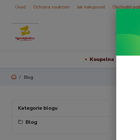
Úvod
Ochrana soukromí
Jak nakupovat
Obchodní po
Koupelna
Vš
Blog
Blo
Kategorie blogu
Blog
Píš