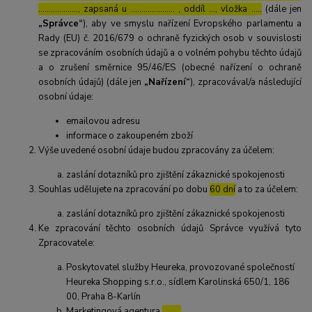
………………., zapsaná u ………………… , oddíl …, vložka …..
(dále jen
„Správce“
), aby ve smyslu nařízení Evropského parlamentu a
Rady (EU) č. 2016/679 o ochraně fyzických osob v souvislosti
se zpracováním osobních údajů a o volném pohybu těchto údajů
a o zrušení směrnice 95/46/ES (obecné nařízení o ochraně
osobních údajů) (dále jen
„Nařízení“
), zpracovával/a následující
osobní údaje:
emailovou adresu
informace o zakoupeném zboží
Výše uvedené osobní údaje budou zpracovány za účelem:
zaslání dotazníků pro zjištění zákaznické spokojenosti
Souhlas udělujete na zpracování po dobu
60 dní
a to za účelem:
zaslání dotazníků pro zjištění zákaznické spokojenosti
Ke zpracování těchto osobních údajů Správce využívá tyto
Zpracovatele:
Poskytovatel služby Heureka, provozované společností
Heureka Shopping s.r.o., sídlem Karolinská 650/1, 186
00, Praha 8-Karlín
Marketingová agentura
………