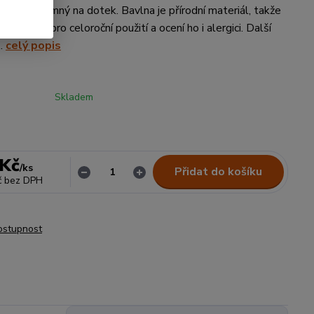
, je příjemný na dotek. Bavlna je přírodní materiál, takže
je vhodné pro celoroční použití a ocení ho i alergici. Další
..
celý popis
Skladem
 Kč
/
ks
Přidat do košíku
č
bez DPH
dostupnost