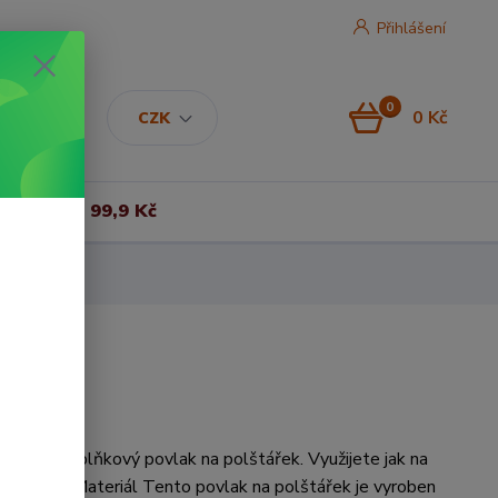
Přihlášení
0
0 Kč
CZK
Vše za 99,9 Kč
štářek Doplňkový povlak na polštářek. Využijete jak na
prakticky. Materiál Tento povlak na polštářek je vyroben