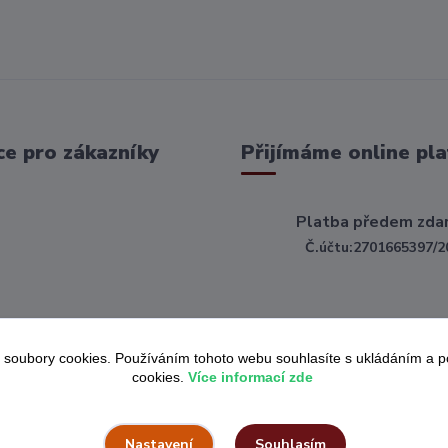
e pro zákazníky
Přijímáme online pla
Platba předem zda
Č.účtu:2701665397/2
 soubory cookies. Používáním tohoto webu souhlasíte s ukládáním a 
cookies.
Více informací zde
Souhlasím
Nastavení