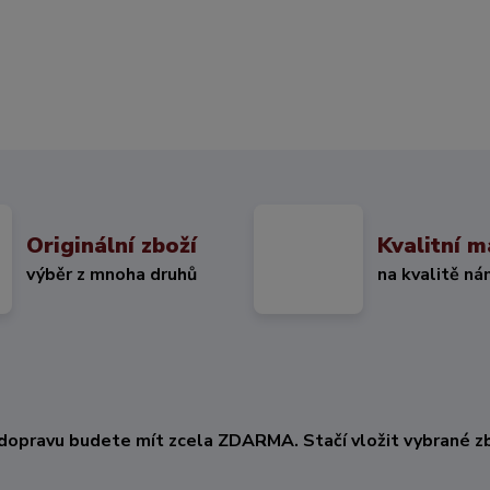
Originální zboží
Kvalitní m
výběr z mnoha druhů
na kvalitě ná
KČ
dopravu budete mít zcela ZDARMA. Stačí vložit vybrané zb