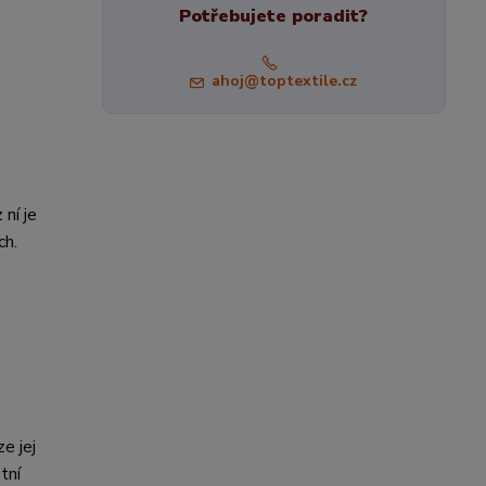
Potřebujete poradit?
ahoj@toptextile.cz
 ní je
ch.
e jej
tní