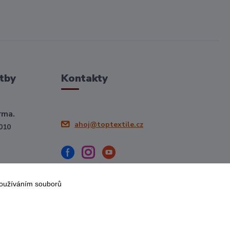
tby
Kontakty
rma.
ahoj@toptextile.cz
010
používáním souborů