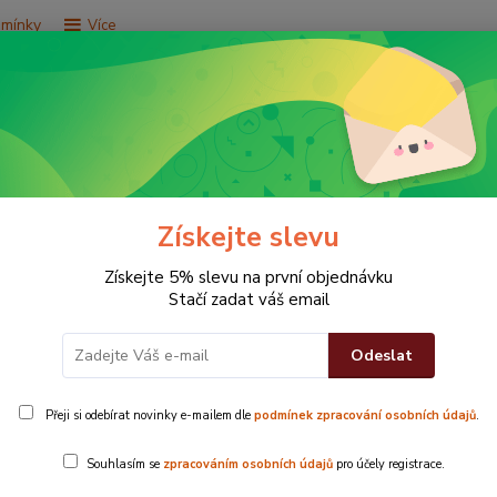
dmínky
Více
Hledat
e za 9,9 Kč
Vše za 29,9 Kč
Vše za 79,9 Kč
Získejte slevu
Získejte 5% slevu na první objednávku
Stačí zadat váš email
Odeslat
 bílá
Přeji si odebírat novinky e-mailem dle
podmínek zpracování osobních údajů
.
Povlak na pol
Souhlasím se
zpracováním osobních údajů
pro účely registrace.
dekoraci tak 