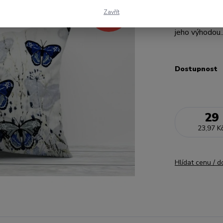
- 51 %
ze 100% bavlny
Zavřít
59 Kč
povlečení z ní 
jeho výhodou.
Dostupnost
29
23,97 K
Hlídat cenu / 