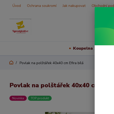
Úvod
Ochrana soukromí
Jak nakupovat
Obchodní po
Koupelna
Vš
Povlak na polštářek 40x40 cm Efira bílá
Povlak na polštářek 40x40 cm Efira
Novinka
TOP produkt