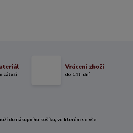
ateriál
Vrácení zboží
m záleží
do 14ti dní
oží do nákupního košíku, ve kterém se vše