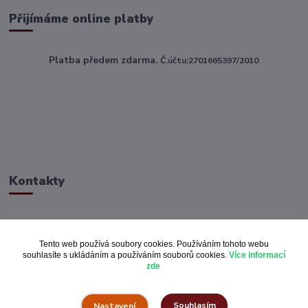
Přijímáme online platby
Platba předem zdarma.
Č.účtu:2701665397/2010
Kontakty
ahoj@toptextile.cz
Tento web používá soubory cookies. Používáním tohoto webu
souhlasíte s ukládáním a používáním souborů cookies.
Více informací
zde
Souhlasím
Nastavení