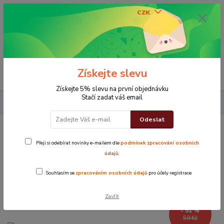
CZK
0
0 Kč
Získejte slevu
Menu
Získejte 5% slevu na první objednávku
Stačí zadat váš email
Povlak na polštářek 40x40 cm Flóra červená
Odeslat
Povlak na polštářek 40x40 cm Flóra
Přeji si odebírat novinky e-mailem dle
podmínek zpracování osobních
červená
údajů
.
Souhlasím se
zpracováním osobních údajů
pro účely registrace.
Novinka
TOP produkt
Zavřít
- 51 %
59 Kč