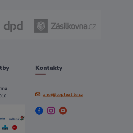
tby
Kontakty
rma.
ahoj@toptextile.cz
010