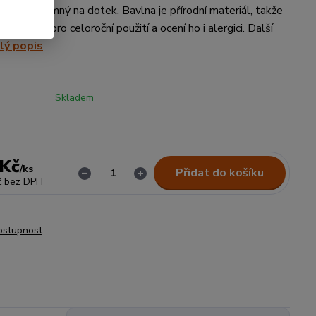
, je příjemný na dotek. Bavlna je přírodní materiál, takže
je vhodné pro celoroční použití a ocení ho i alergici. Další
lý popis
Skladem
 Kč
/
ks
Přidat do košíku
č
bez DPH
dostupnost