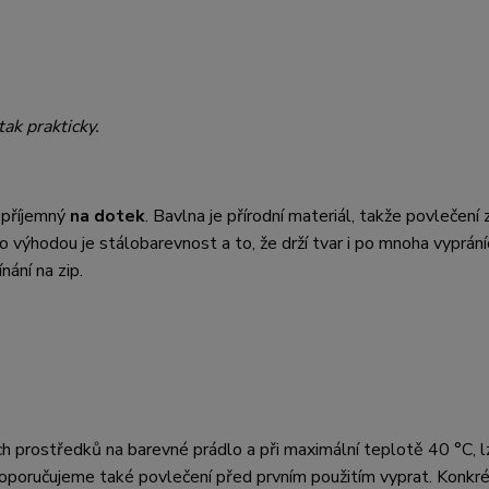
tak prakticky.
 příjemný
na dotek
. Bavlna je přírodní materiál, takže povlečení z
eho výhodou je stálobarevnost a to, že drží tvar i po mnoha vyprání
ání na zip.
ch prostředků na barevné prádlo a při maximální teplotě 40 °C, lz
oporučujeme také povlečení před prvním použitím vyprat. Konkré