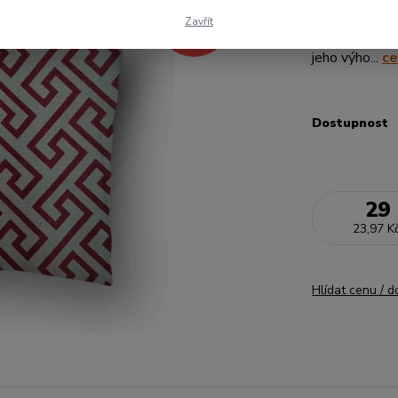
- 51 %
ze 100% bavlny
Zavřít
59 Kč
povlečení z ní 
jeho výho...
ce
Dostupnost
29
23,97 K
Hlídat cenu / 