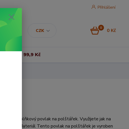
Přihlášení
0
0 Kč
CZK
Vše za 99,9 Kč
štářek Doplňkový povlak na polštářek. Využijete jak na
prakticky. Materiál Tento povlak na polštářek je vyroben