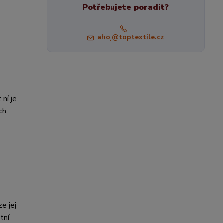
Potřebujete poradit?
ahoj@toptextile.cz
 ní je
ch.
e jej
tní