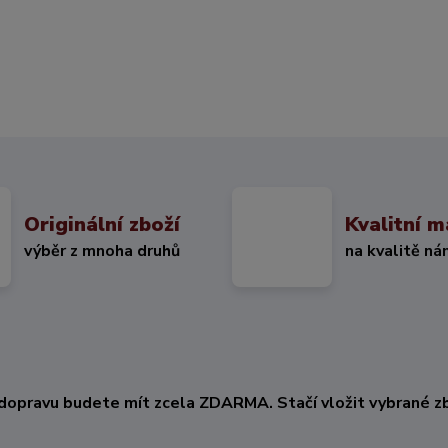
Originální zboží
Kvalitní m
výběr z mnoha druhů
na kvalitě ná
KČ
dopravu budete mít zcela ZDARMA. Stačí vložit vybrané zb