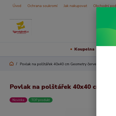
Úvod
Ochrana soukromí
Jak nakupovat
Obchodní po
Koupelna
Vš
Povlak na polštářek 40x40 cm Geometry červený
Povlak na polštářek 40x40 cm Ge
Novinka
TOP produkt