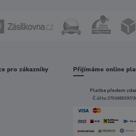
e pro zákazníky
Přijímáme online pla
Platba předem zda
Č.účtu:2701665397/2