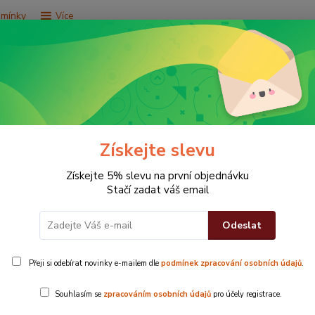
dmínky
Více
Hledat
e za 9,9 Kč
Vše za 29,9 Kč
Vše za 79,9 Kč
Získejte slevu
Získejte 5% slevu na první objednávku
Stačí zadat váš email
Odeslat
ometry červený
Přeji si odebírat novinky e-mailem dle
podmínek zpracování osobních údajů
.
Povlak na pol
Souhlasím se
zpracováním osobních údajů
pro účely registrace.
dekoraci tak 