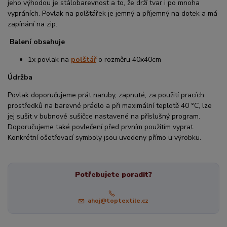
jeho výhodou je stálobarevnost a to, že drží tvar i po mnoha
vypráních. Povlak na polštářek je jemný a příjemný na dotek a má
zapínání na zip.
Balení obsahuje
1x povlak na
polštář
o rozměru 40x40cm
Údržba
Povlak doporučujeme prát naruby, zapnuté, za použití pracích
prostředků na barevné prádlo a při maximální teplotě 40 °C, lze
jej sušit v bubnové sušičce nastavené na příslušný program.
Doporučujeme také povlečení před prvním použitím vyprat.
Konkrétní ošetřovací symboly jsou uvedeny přímo u výrobku.
Potřebujete poradit?
ahoj@toptextile.cz