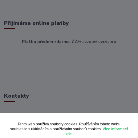
Přijímáme online platby
Platba předem zdarma.
Č.účtu:2701665397/2010
Kontakty
ahoj@toptextile.cz
Tento web používá soubory cookies. Používáním tohoto webu
souhlasíte s ukládáním a používáním souborů cookies.
Více informací
zde