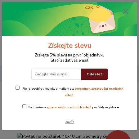
CZK
0
0 Kč
Získejte slevu
Menu
Získejte 5% slevu na první objednávku
Stačí zadat váš email
Odeslat
Povlak na polštářek 40x40 cm Geometry červený 2
Přeji si odebírat novinky e-mailem dle
podmínek zpracování osobních
Povlak na polštářek 40x40 cm
údajů
.
Geometry červený 2
Souhlasím se
zpracováním osobních údajů
pro účely registrace.
Novinka
TOP produkt
Zavřít