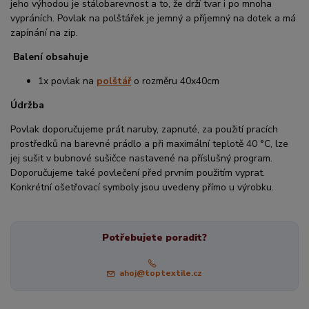
jeho výhodou je stálobarevnost a to, že drží tvar i po mnoha
vypráních. Povlak na polštářek je jemný a příjemný na dotek a má
zapínání na zip.
Balení obsahuje
1x povlak na
polštář
o rozměru 40x40cm
Údržba
Povlak doporučujeme prát naruby, zapnuté, za použití pracích
prostředků na barevné prádlo a při maximální teplotě 40 °C, lze
jej sušit v bubnové sušičce nastavené na příslušný program.
Doporučujeme také povlečení před prvním použitím vyprat.
Konkrétní ošetřovací symboly jsou uvedeny přímo u výrobku.
Potřebujete poradit?
ahoj@toptextile.cz