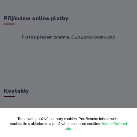
Přijímáme online platby
Platba předem zdarma.
Č.účtu:2701665397/2010
Kontakty
ahoj@toptextile.cz
Tento web používá soubory cookies. Používáním tohoto webu
souhlasíte s ukládáním a používáním souborů cookies.
Více informací
zde