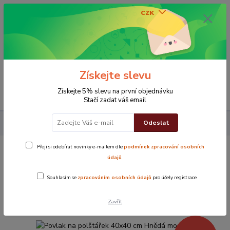
CZK
0
0 Kč
Získejte slevu
Menu
Získejte 5% slevu na první objednávku
Stačí zadat váš email
Odeslat
Povlak na polštářek 40x40 cm Hnědá mozaika
Přeji si odebírat novinky e-mailem dle
podmínek zpracování osobních
Povlak na polštářek 40x40 cm Hnědá
údajů
.
mozaika
Souhlasím se
zpracováním osobních údajů
pro účely registrace.
Novinka
TOP produkt
Zavřít