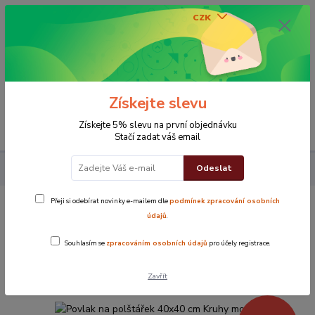
CZK
0
0 Kč
Získejte slevu
Menu
Získejte 5% slevu na první objednávku
Stačí zadat váš email
Odeslat
Povlak na polštářek 40x40 cm Kruhy modré
Přeji si odebírat novinky e-mailem dle
podmínek zpracování osobních
Povlak na polštářek 40x40 cm Kruhy
údajů
.
modré
Souhlasím se
zpracováním osobních údajů
pro účely registrace.
Novinka
TOP produkt
Zavřít