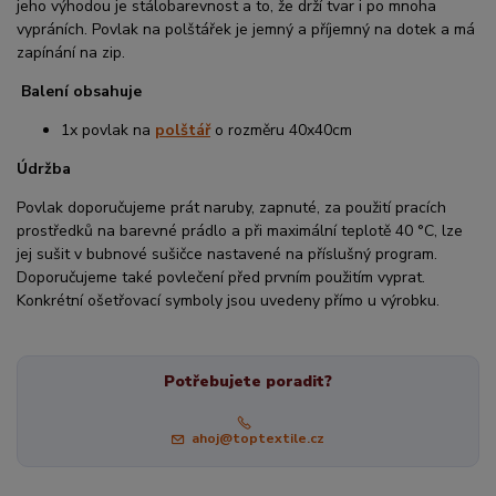
jeho výhodou je stálobarevnost a to, že drží tvar i po mnoha
vypráních. Povlak na polštářek je jemný a příjemný na dotek a má
zapínání na zip.
Balení obsahuje
1x povlak na
polštář
o rozměru 40x40cm
Údržba
Povlak doporučujeme prát naruby, zapnuté, za použití pracích
prostředků na barevné prádlo a při maximální teplotě 40 °C, lze
jej sušit v bubnové sušičce nastavené na příslušný program.
Doporučujeme také povlečení před prvním použitím vyprat.
Konkrétní ošetřovací symboly jsou uvedeny přímo u výrobku.
Potřebujete poradit?
ahoj@toptextile.cz