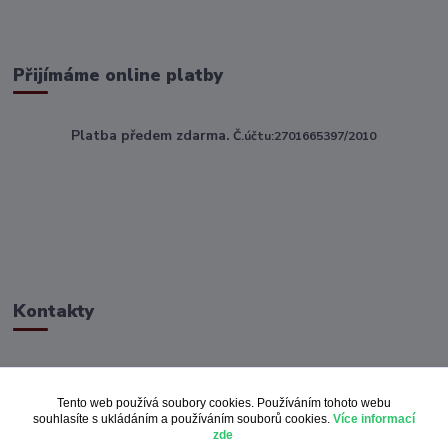
Přijímáme online platby
Platba předem zdarma.
Č.účtu:2701665397/2010
Kontakty
ahoj@toptextile.cz
Tento web používá soubory cookies. Používáním tohoto webu
souhlasíte s ukládáním a používáním souborů cookies.
Více informací
zde