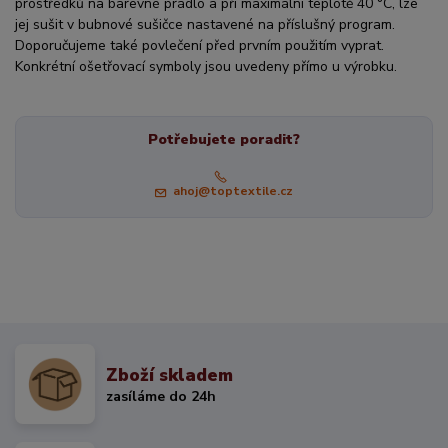
prostředků na barevné prádlo a při maximální teplotě 40 °C, lze
jej sušit v bubnové sušičce nastavené na příslušný program.
Doporučujeme také povlečení před prvním použitím vyprat.
Konkrétní ošetřovací symboly jsou uvedeny přímo u výrobku.
Potřebujete poradit?
ahoj@toptextile.cz
Zboží skladem
zasíláme do 24h