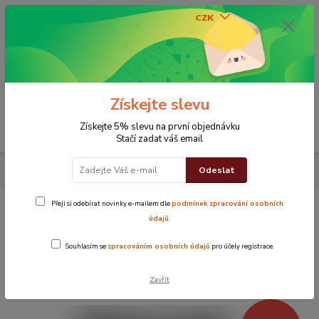
CZK
0
0 Kč
Získejte slevu
Menu
Získejte 5% slevu na první objednávku
Stačí zadat váš email
Odeslat
Povlak na polštářek 40x40 cm Květy světle modré
Přeji si odebírat novinky e-mailem dle
podmínek zpracování osobních
Povlak na polštářek 40x40 cm Květy
údajů
.
světle modré
Souhlasím se
zpracováním osobních údajů
pro účely registrace.
Novinka
TOP produkt
Zavřít