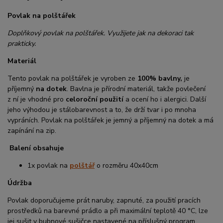
Povlak na polštářek
Doplňkový povlak na polštářek. Využijete jak na dekoraci tak
prakticky.
Materiál
Tento povlak na polštářek je vyroben ze
100% bavlny,
je
příjemný
na dotek
. Bavlna je přírodní materiál, takže povlečení
z ní je vhodné pro
celoroční použití
a ocení ho i alergici. Další
jeho výhodou je stálobarevnost a to, že drží tvar i po mnoha
vypráních. Povlak na polštářek je jemný a příjemný na dotek a má
zapínání na zip.
Balení obsahuje
1x povlak na
polštář
o rozměru 40x40cm
Údržba
Povlak doporučujeme prát naruby, zapnuté, za použití pracích
prostředků na barevné prádlo a při maximální teplotě 40 °C, lze
jej sušit v bubnové sušičce nastavené na příslušný program.