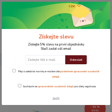
CZK
0
0 Kč
Získejte slevu
Menu
Získejte 5% slevu na první objednávku
Stačí zadat váš email
Odeslat
Povlak na polštářek 40x40 cm Listy
Přeji si odebírat novinky e-mailem dle
podmínek zpracování osobních
Povlak na polštářek 40x40 cm Listy
údajů
.
Souhlasím se
zpracováním osobních údajů
pro účely registrace.
Novinka
TOP produkt
Zavřít
- 51 %
59 Kč